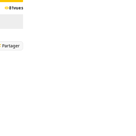
81
vues
Partager