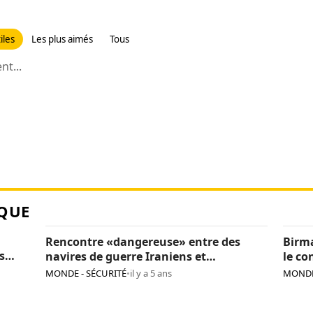
iles
Les plus aimés
Tous
t...
QUE
Rencontre «dangereuse» entre des
Birma
s
navires de guerre Iraniens et
le co
les
Américains dans le golfe Persique
MONDE - SÉCURITÉ
•
il y a 5 ans
MONDE