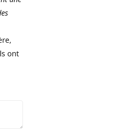
des
re,
ls ont