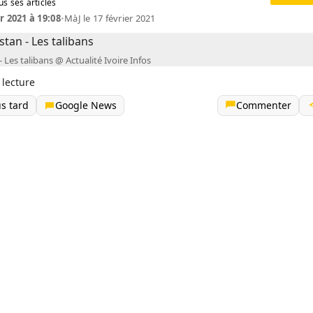
us ses articles
r 2021 à 19:08
•
MàJ le 17 février 2021
 Les talibans @ Actualité Ivoire Infos
 lecture
us tard
Google News
Commenter