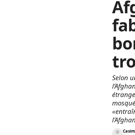
Af
fa
bo
tr
Selon u
l’Afghan
étrange
mosquée
«entraî
l’Afgha
Casim