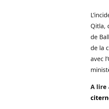
L’inci
Qitla,
de Bal
de la 
avec l
minist
A lire
citern