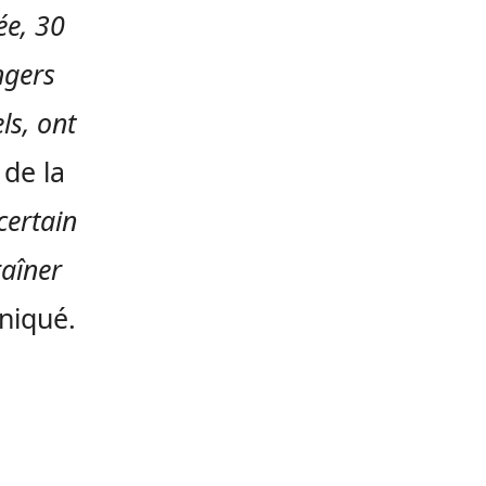
ée, 30
ngers
ls, ont
de la
certain
raîner
niqué.