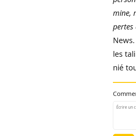
mine, m
pertes
News.
les ta
nié to
Commen