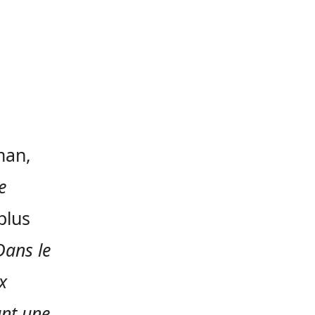
man,
e
plus
Dans le
x
nt une