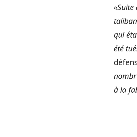
«Suite
taliban
qui éta
été tué
défen
nombre
à la f