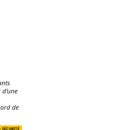
ants
r d’une
nord de
 SÉCURITÉ