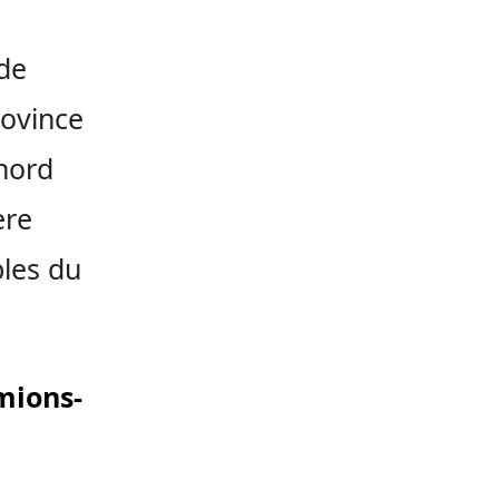
 de
rovince
 nord
ère
bles du
mions-