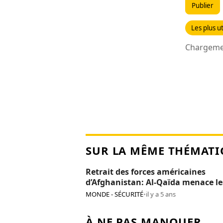
Publier
Les plus ut
Chargemen
SUR LA MÊME THÉMATI
Retrait des forces américaines
d’Afghanistan: Al-Qaïda menace le
Etats-Unis d’une «guerre sur tous 
MONDE - SÉCURITÉ
•
il y a 5 ans
fronts»
À NE PAS MANQUER