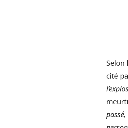
Selon 
cité p
l’explo
meurtr
passé, 
person