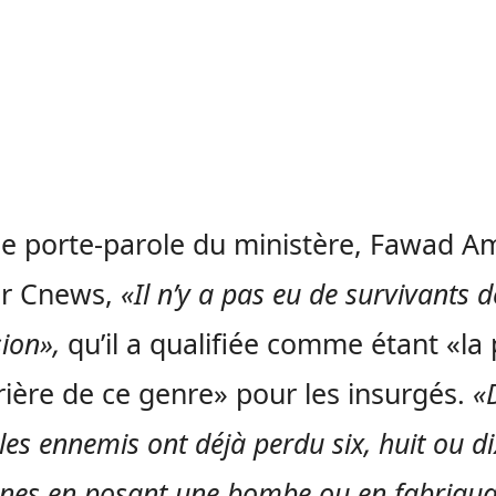
le porte-parole du ministère, Fawad A
ar Cnews,
«Il n’y a pas eu de survivants d
sion»,
qu’il a qualifiée comme étant «la 
ière de ce genre» pour les insurgés.
«
les ennemis ont déjà perdu six, huit ou di
nes en posant une bombe ou en fabriqua