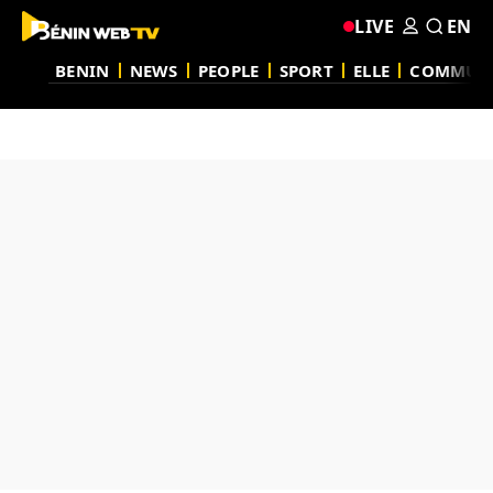
LIVE
EN
BENIN
NEWS
PEOPLE
SPORT
ELLE
COMMUN