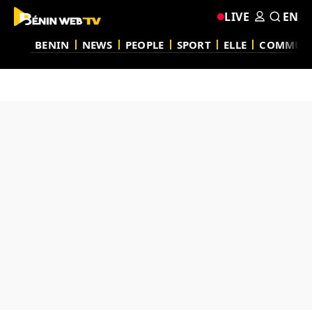
LIVE
EN
BENIN
NEWS
PEOPLE
SPORT
ELLE
COMMUN