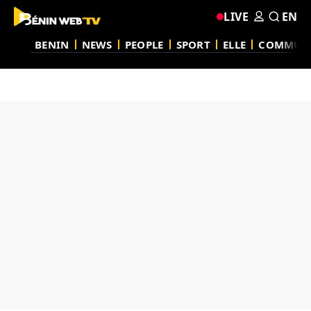
LIVE
EN
BENIN
NEWS
PEOPLE
SPORT
ELLE
COMMUN