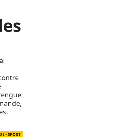
les
al
contre
e
erengue
emande,
est
E - SPORT