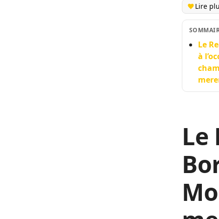
Lire pl
SOMMAI
Le Re
à l’o
champ
mere
Le 
Bo
Mo