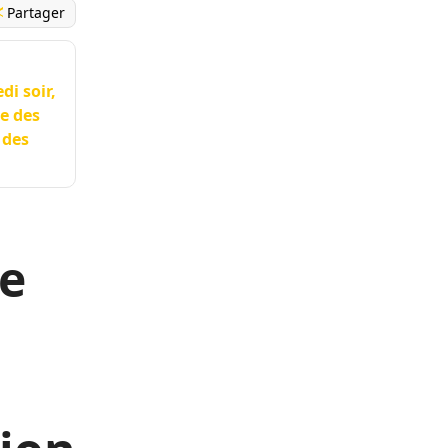
Partager
i soir,
ue des
 des
le