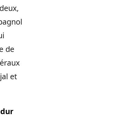
 deux,
pagnol
ui
ce de
téraux
al et
 dur