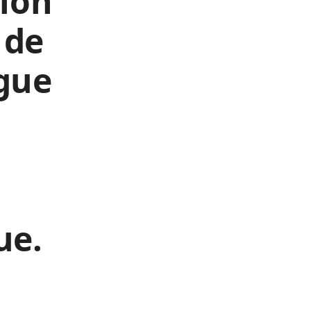
sion
 de
gue
ue.