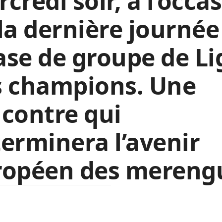
credi soir, à l’occa
la dernière journée
se de groupe de Li
s champions. Une
contre qui
erminera l’avenir
ropéen des mereng