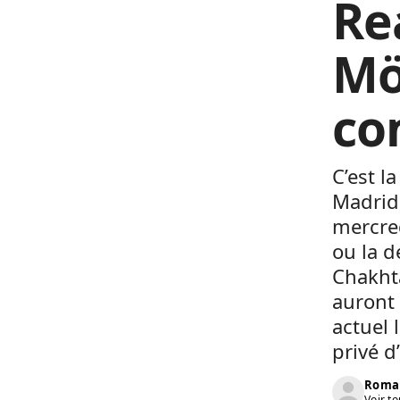
Re
Mö
co
C’est l
Madrid.
mercre
ou la d
Chakhta
auront 
actuel 
privé d
Roma
Voir to