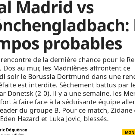
al Madrid vs
nchengladbach: 
mpos probables
a rencontre de la dernière chance pour le Re
 Dos au mur, les Madrilènes affrontent ce
di soir le Borussia Dortmund dans une ren
éfaite est interdite. Sèchement battus par l
r Donetsk (2-0), il y a une semaine, les M
fort à faire face à la séduisante équipe all
leader du groupe B. Pour ce match, Zidane 
’Eden Hazard et Luka Jovic, blessés.
ric Déguénon
MOND
us ses articles