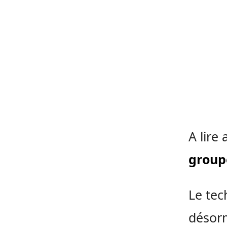
A lire 
group
Le tec
désorm