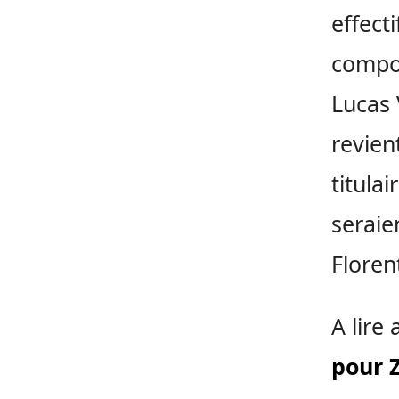
effect
compos
Lucas 
revien
titula
seraie
Floren
A lire 
pour 