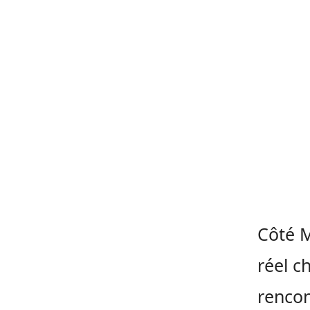
Côté M
réel c
rencon