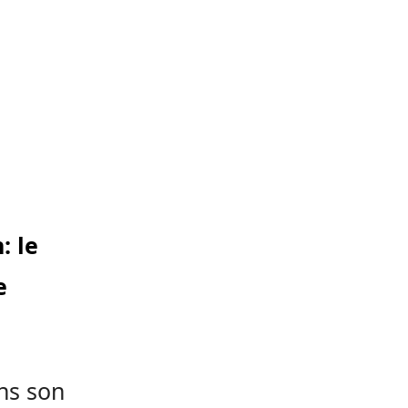
: le
e
ns son