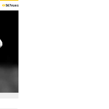
567
vues