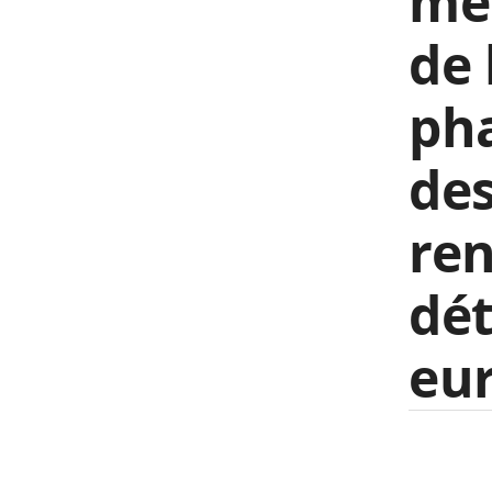
mer
de 
pha
de
ren
dét
eu