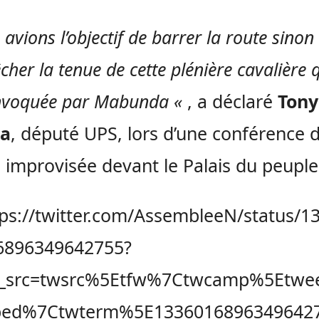
avions l’objectif de barrer la route sinon
her la tenue de cette plénière cavalière 
nvoquée par Mabunda «
, a déclaré
Tony
a
, député UPS, lors d’une conférence 
 improvisée devant le Palais du peuple
tps://twitter.com/AssembleeN/status/1
6896349642755?
f_src=twsrc%5Etfw%7Ctwcamp%5Etwe
ed%7Ctwterm%5E1336016896349642