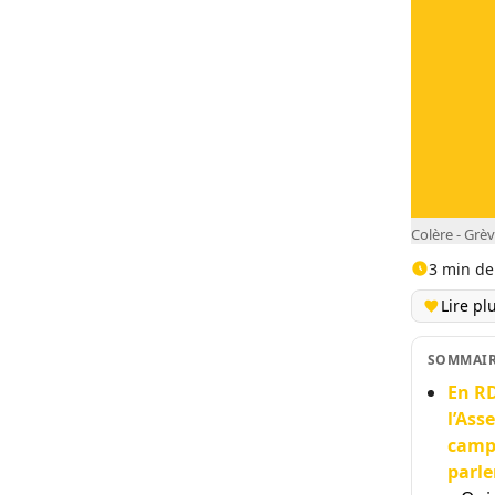
Colère - Grè
3 min de
Lire pl
SOMMAI
En RD
l’Ass
camps
parl