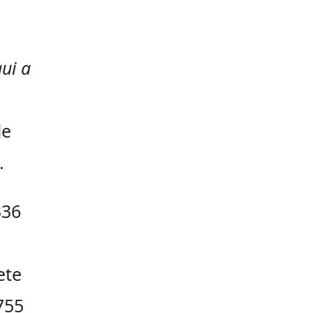
qui a
de
.
336
ete
755