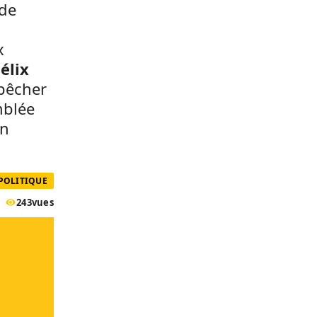
 de
x
élix
pêcher
mblée
on
 POLITIQUE
243
vues