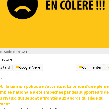
ve - Société Ph: BWT
 lecture
us tard
Google News
Commenter
RE
C, la tension politique s’accentue. La tenue d’une pléniè
emblée nationale a été empêchée par des supporteurs de
 rivaux, qui se sont affrontés aux abords du siège du
ement.