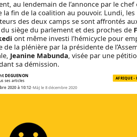
nt, au lendemain de l’annonce par le chef
e la fin de la coalition au pouvoir. Lundi, les
teurs des deux camps se sont affrontés au
 du siège du parlement et des proches de
F
kedi
ont même investi l’hémicycle pour em
e de la plénière par la présidente de l’Asse
ale,
Jeanine Mabunda
, visée par une pétiti
ant sa démission.
ent DEGUENON
AFRIQUE -
us ses articles
re 2020 à 10:12
•
MàJ le 8 décembre 2020