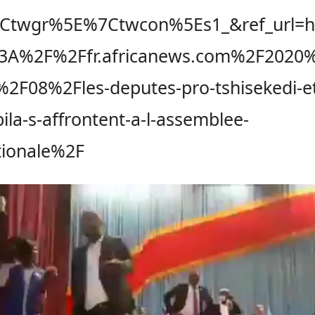
Ctwgr%5E%7Ctwcon%5Es1_&ref_url=h
3A%2F%2Ffr.africanews.com%2F2020
%2F08%2Fles-deputes-pro-tshisekedi-e
ila-s-affrontent-a-l-assemblee-
tionale%2F