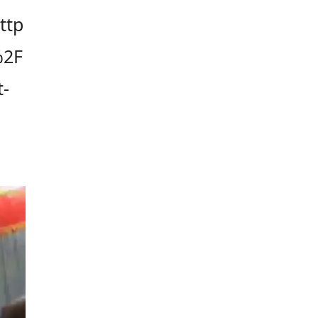
ttp
%2F
t-