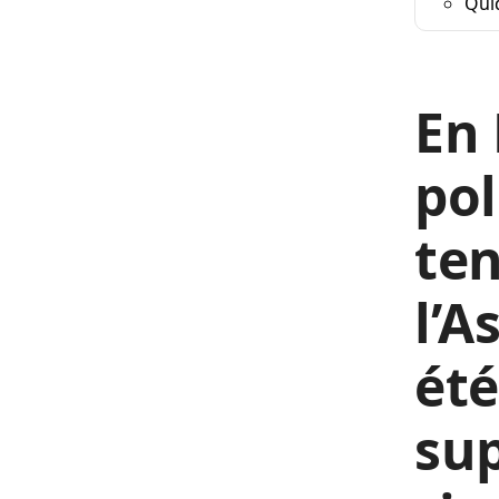
Qui
En 
pol
ten
l’A
ét
su