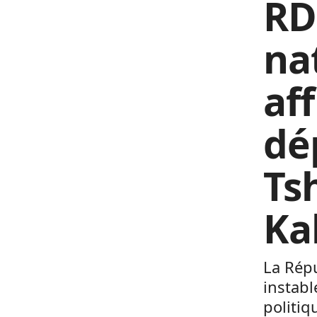
RD
na
af
dé
Ts
Ka
La Rép
instabl
politiq