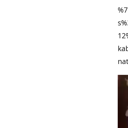
%7
s%
12
kab
na