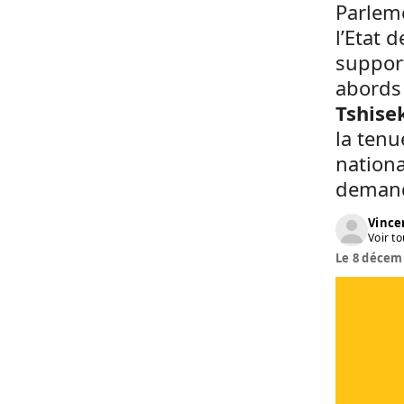
Parleme
l’Etat d
suppor
abords
Tshise
la tenu
nation
demand
Vinc
Voir to
Le 8 décemb