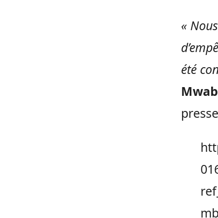
« Nous 
d’empêc
été co
Mwab
presse
ht
01
re
mb