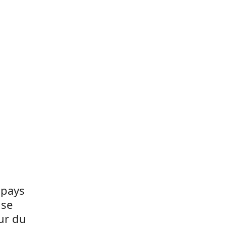
 pays
ise
eur du