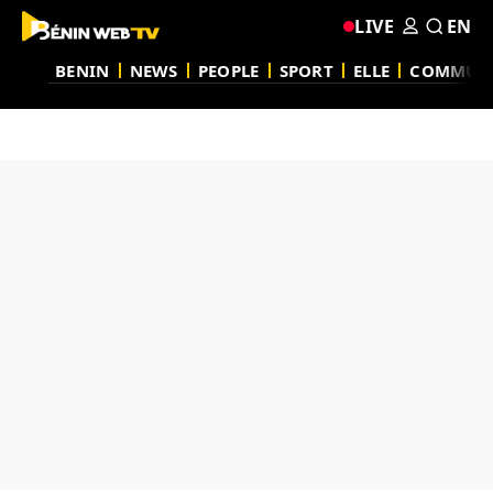
LIVE
EN
BENIN
NEWS
PEOPLE
SPORT
ELLE
COMMUN