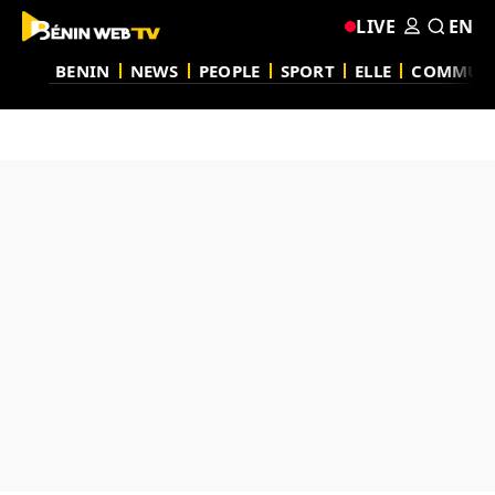
LIVE
EN
BENIN
NEWS
PEOPLE
SPORT
ELLE
COMMUN