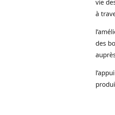
vie de
à trave
l’amél
des bo
auprès
l’appu
produi