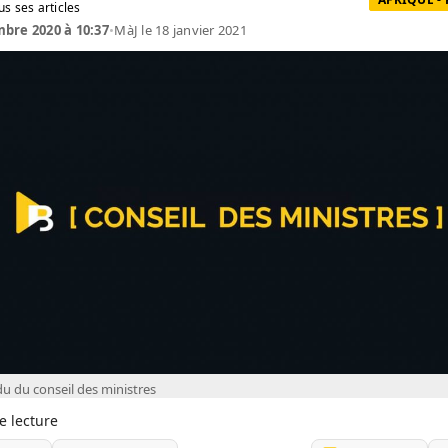
us ses articles
bre 2020 à 10:37
•
MàJ le 18 janvier 2021
 du conseil des ministres
e lecture