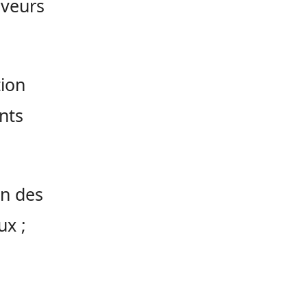
eveurs
tion
nts
on des
ux ;