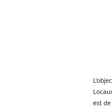
L’obje
Locaux
est de