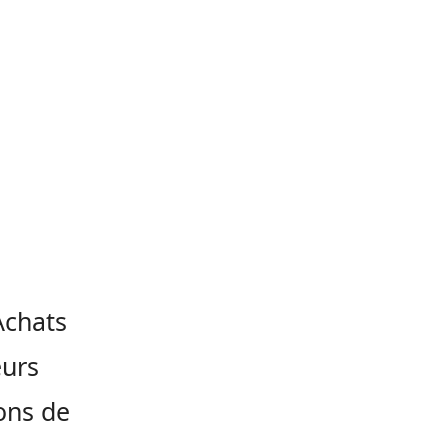
’Achats
eurs
ions de