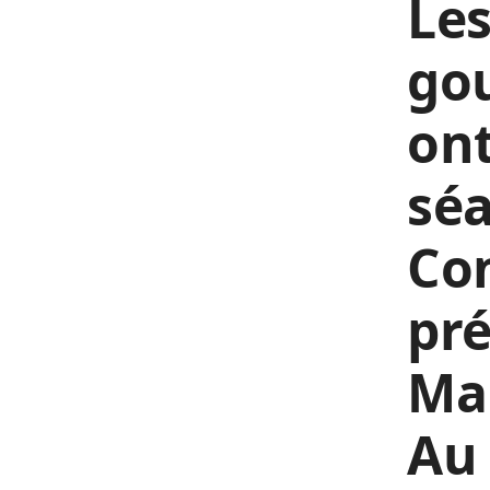
Le
go
ont
sé
Con
pré
Ma
Au 