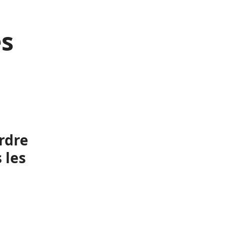
es
ordre
 les