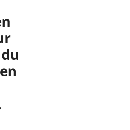
en
ur
 du
 en
.