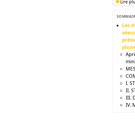
Lire pl
SOMMAI
Les m
séanc
prési
plusi
Aprè
mini
MES
COM
I. 
II.
III.
IV.