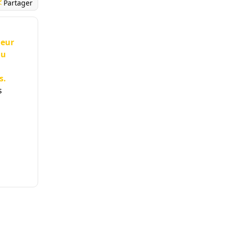
Partager
leur
du
s.
s