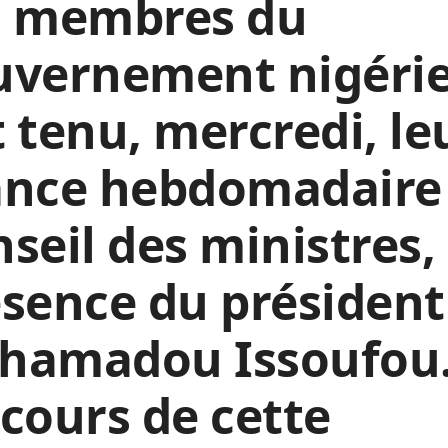
s membres du
uvernement nigéri
 tenu, mercredi, le
ance hebdomadaire
seil des ministres,
sence du président
hamadou Issoufou
cours de cette