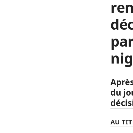
ren
déc
par
nig
Après
du jo
décis
AU TIT