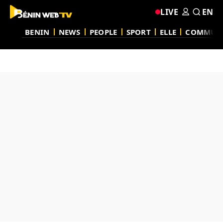
LIVE
EN
BENIN
NEWS
PEOPLE
SPORT
ELLE
COMMUN