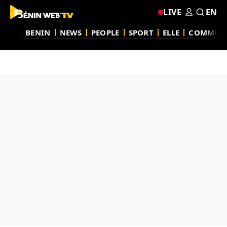
LIVE
EN
BENIN
NEWS
PEOPLE
SPORT
ELLE
COMMUN