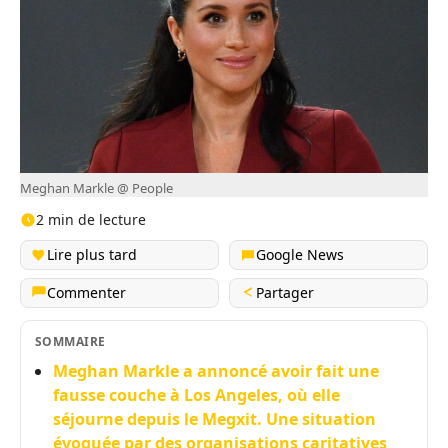
Meghan Markle @ People
2 min de lecture
Lire plus tard
Google News
Commenter
Partager
SOMMAIRE
Meghan Markle a annoncé avoir fait une
fausse couche à Los Angeles, où elle
séjourne depuis le Megxit. Une situation
évoquée par des organisations caritatives