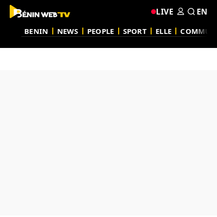
LIVE
EN
BENIN
NEWS
PEOPLE
SPORT
ELLE
COMMUN