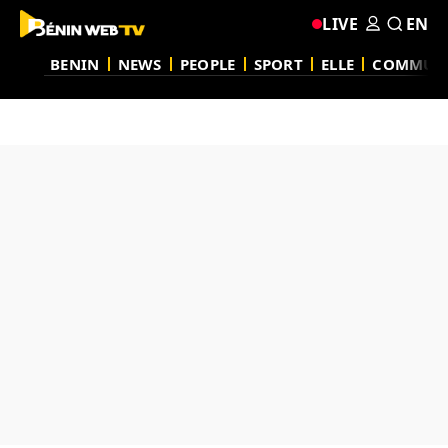
LIVE
EN
BENIN
NEWS
PEOPLE
SPORT
ELLE
COMMUN