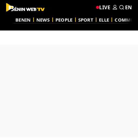
LIVE
EN
BENIN
NEWS
PEOPLE
SPORT
ELLE
COMMUN