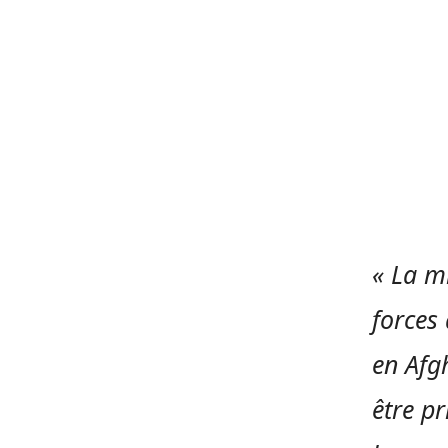
« La mi
forces
en Afgh
être pr