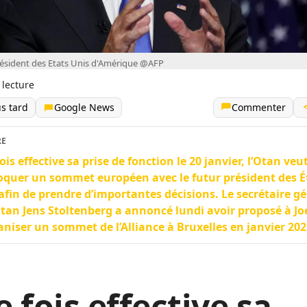
résident des Etats Unis d'Amérique @AFP
 lecture
us tard
Google News
Commenter
RE
ois effective sa prise de fonction le 20 janvier, l’Otan veu
quer un sommet européen avec le futur président des É
afin de prendre d’importantes décisions. Le secrétaire g
Otan Jens Stoltenberg a annoncé lundi avoir proposé à Jo
aniser un sommet de l’Alliance à Bruxelles en janvier 202
 fois effective sa