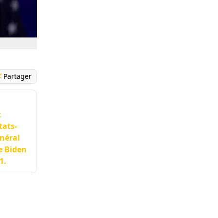
Partager
t
tats-
énéral
e Biden
1.