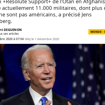
n +Resolute Support+ de l’Otan en Afghanis
actuellement 11.000 militaires, dont plus 
ne sont pas américains, a précisé Jens
berg.
ent DEGUENON
MONDE - 
us ses articles
re 2020 à 07:04
•
MàJ le 1 décembre 2020