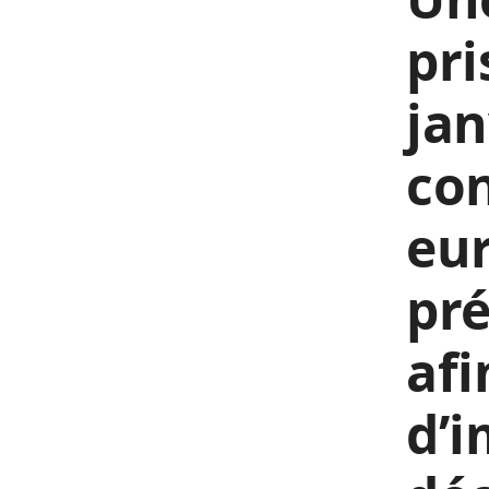
pri
jan
co
eur
pré
afi
d’