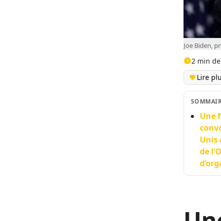
Joe Biden, p
2 min de
Lire pl
SOMMAI
Une f
convo
Unis 
de l’
d’org
Une