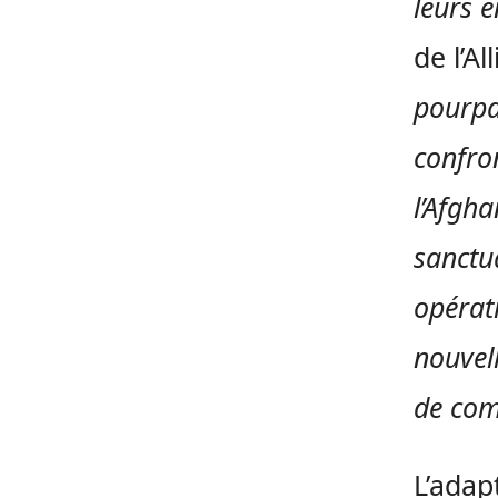
leurs 
de l’Al
pourpa
confron
l’Afgh
sanctu
opérati
nouvel
de com
L’adap