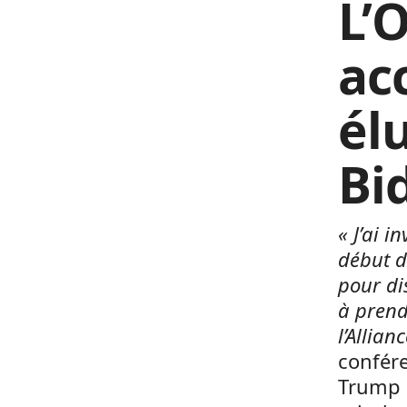
L’
acc
él
Bi
« J’ai 
début d
pour di
à prend
l’Allia
confér
Trump a