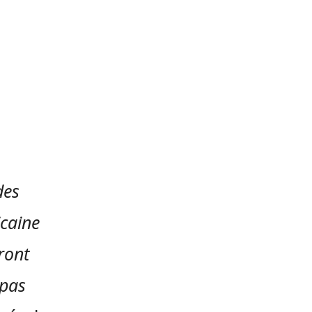
des
icaine
ront
 pas