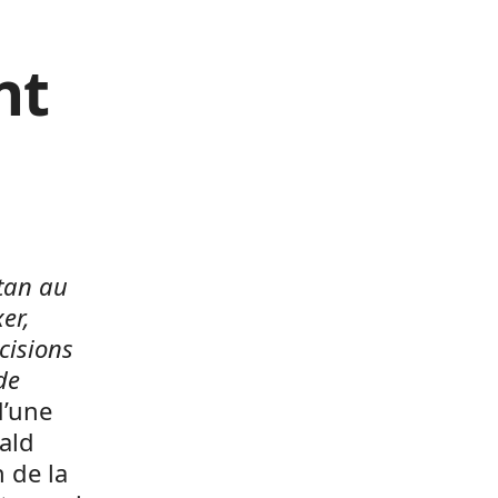
nt
Otan au
er,
cisions
de
d’une
ald
 de la