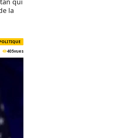
tan qui
de la
POLITIQUE
405
vues