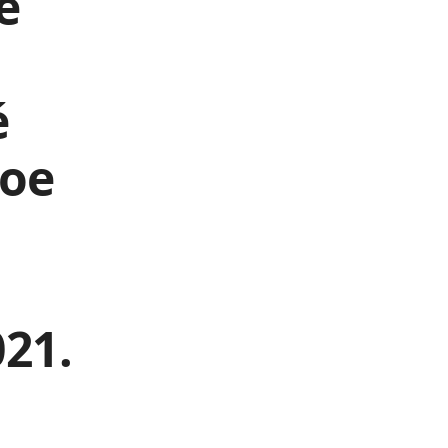
e
é
Joe
021.