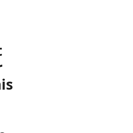
t
r
is