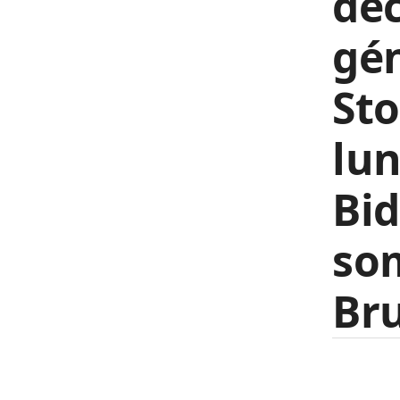
déc
gén
St
lun
Bid
som
Bru