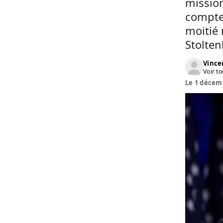
missio
compte 
moitié 
Stolten
Vinc
Voir to
Le 1 décemb