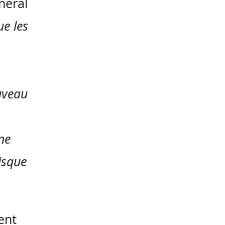
énéral
e les
ouveau
ne
isque
ent