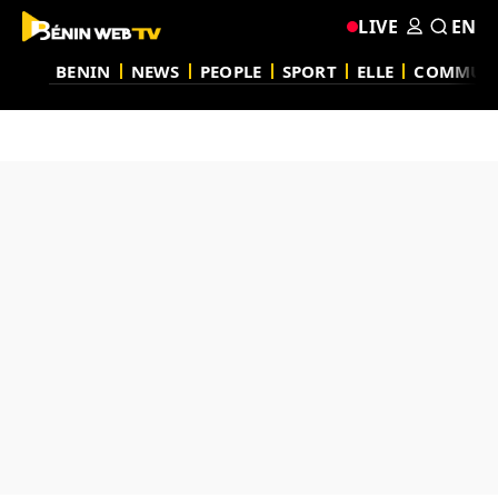
LIVE
EN
BENIN
NEWS
PEOPLE
SPORT
ELLE
COMMUN