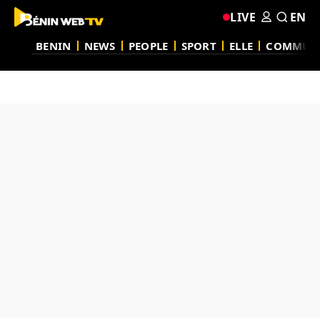
LIVE
EN
BENIN
NEWS
PEOPLE
SPORT
ELLE
COMMUN