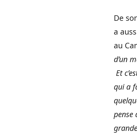
De son
a auss
au Ca
d’un ma
Et c’e
qui a f
quelque
pense 
grande