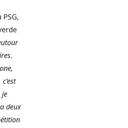
u PSG,
iverde
autour
ires
.
lone,
 c’est
 je
ra deux
étition