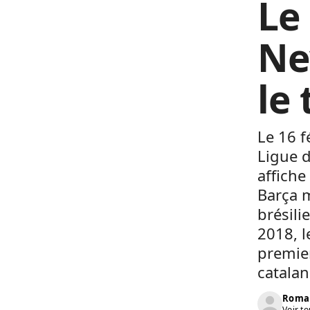
Le
Ne
le
Le 16 f
Ligue d
affiche
Barça 
brésili
2018, 
premier
catala
Roma
Voir to