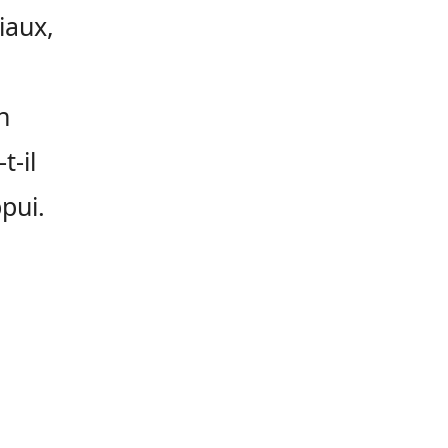
iaux,
n
-t-il
ppui.