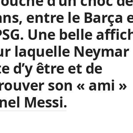
ouché d’un choc d
ans, entre le Barça 
PSG. Une belle affic
r laquelle Neymar
e d’y être et de
rouver son « ami »
nel Messi.