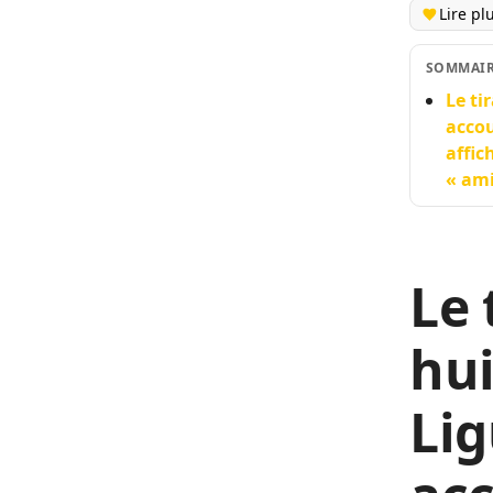
Lire pl
SOMMAI
Le ti
accou
affic
« ami
Le 
hui
Li