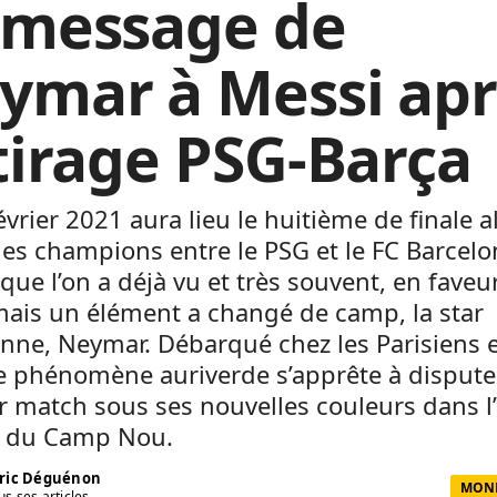
 message de
ymar à Messi apr
 tirage PSG-Barça
évrier 2021 aura lieu le huitième de finale a
es champions entre le PSG et le FC Barcel
 que l’on a déjà vu et très souvent, en faveu
mais un élément a changé de camp, la star
enne, Neymar. Débarqué chez les Parisiens 
le phénomène auriverde s’apprête à dispute
 match sous ses nouvelles couleurs dans l
n du Camp Nou.
ric Déguénon
MOND
us ses articles