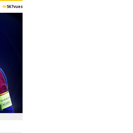
567
vues