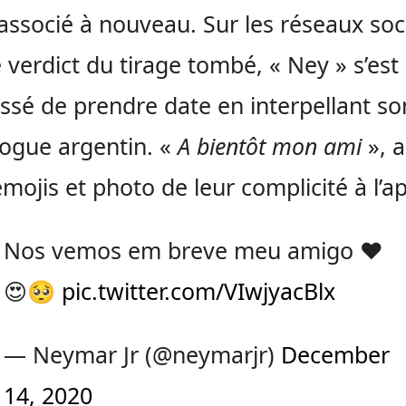
 associé à nouveau. Sur les réseaux soc
le verdict du tirage tombé, « Ney » s’est
sé de prendre date en interpellant so
ogue argentin. «
A bientôt mon ami
», a
 émojis et photo de leur complicité à l’a
Nos vemos em breve meu amigo ❤️
😍🥺
pic.twitter.com/VIwjyacBlx
— Neymar Jr (@neymarjr)
December
14, 2020