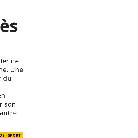
ès
ller de
one. Une
r du
en
r son
’antre
E - SPORT