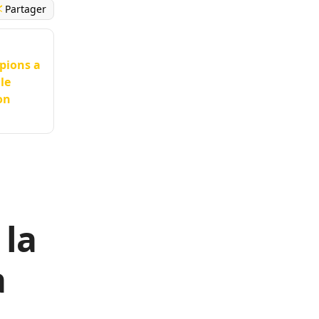
Partager
mpions a
le
on
 la
a