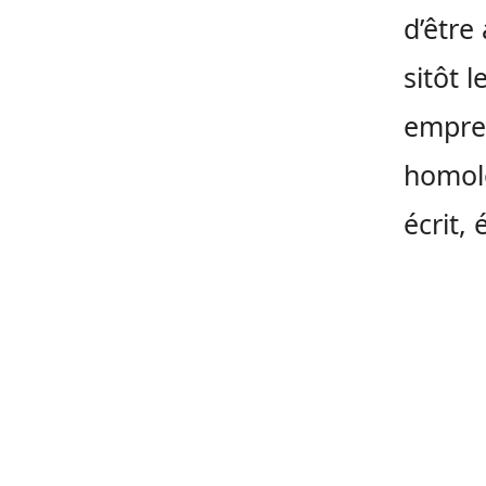
d’être
sitôt 
empres
homol
écrit,