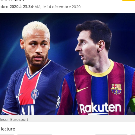
bre 2020 à 23:34
•
MàJ le 14 décembre 2020
ssi : Eurosport
 lecture