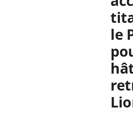
acc
tit
le 
pou
hât
ret
Lio