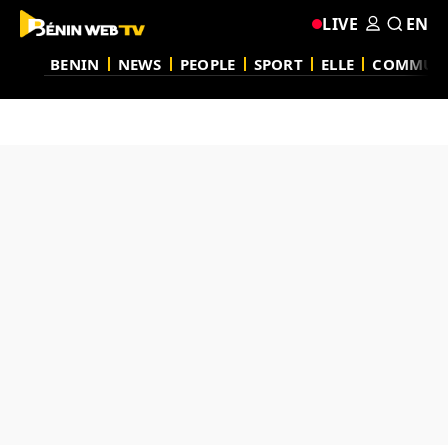
LIVE
EN
BENIN
NEWS
PEOPLE
SPORT
ELLE
COMMUN