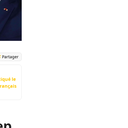
Partager
tiqué le
français
ep