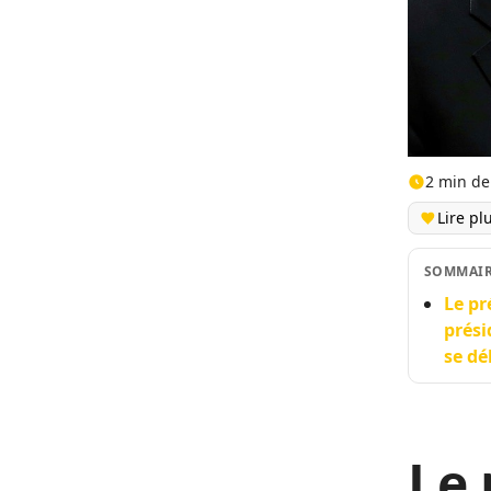
2 min de
Lire pl
SOMMAI
Le pr
prési
se dé
Le 