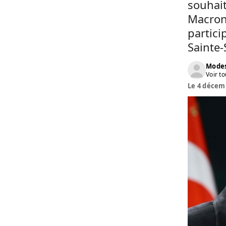
souhai
Macron
partici
Sainte-
Modes
Voir to
Le 4 décemb