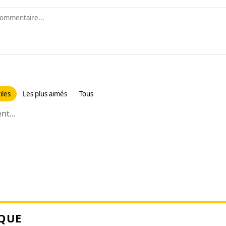
iles
Les plus aimés
Tous
t...
QUE