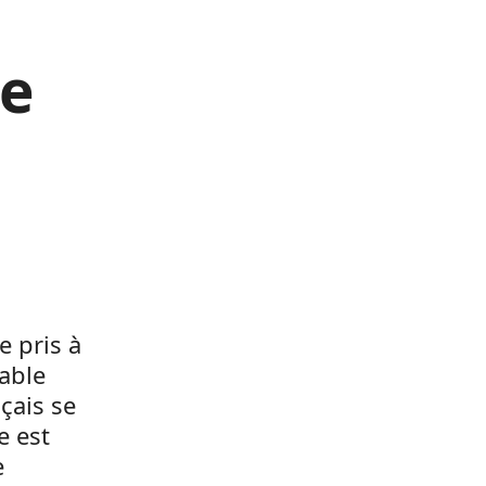
se
e pris à
table
çais se
e est
e