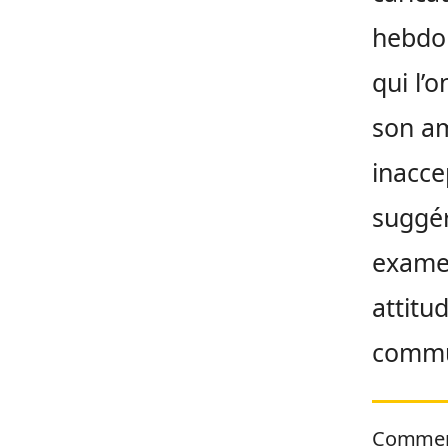
hebdo 
qui l’
son am
inacce
suggé
examen
attitu
commun
Commen