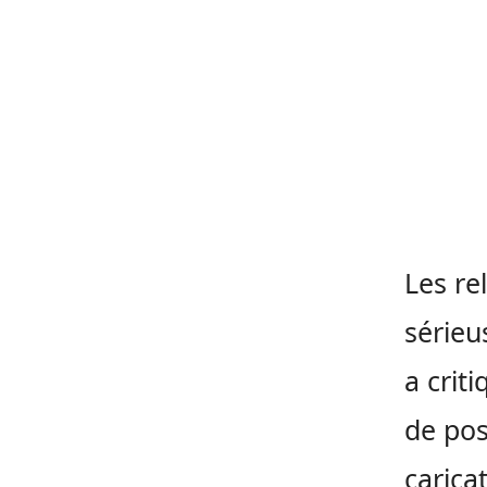
Les re
sérieu
a crit
de pos
caric