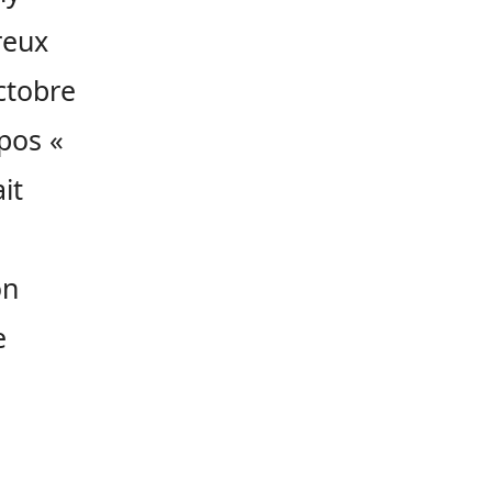
reux
octobre
pos «
it
on
e