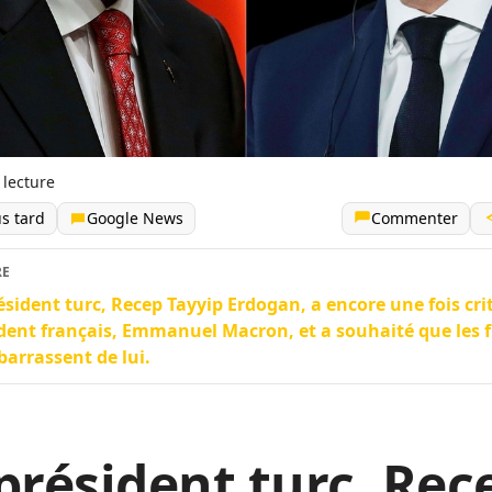
 lecture
us tard
Google News
Commenter
RE
ésident turc, Recep Tayyip Erdogan, a encore une fois cri
dent français, Emmanuel Macron, et a souhaité que les 
barrassent de lui.
président turc, Rec