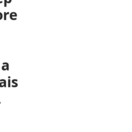
ore
 a
ais
.