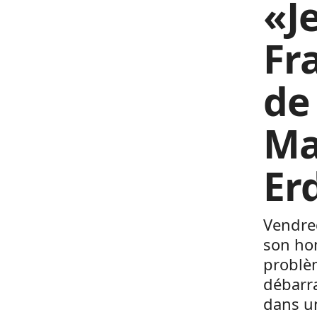
«J
Fr
de
Ma
Er
Vendred
son hom
problèm
débarra
dans un