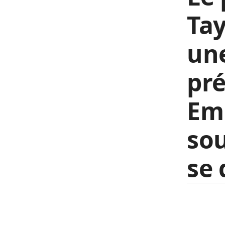
Tay
une
pré
Em
sou
se 