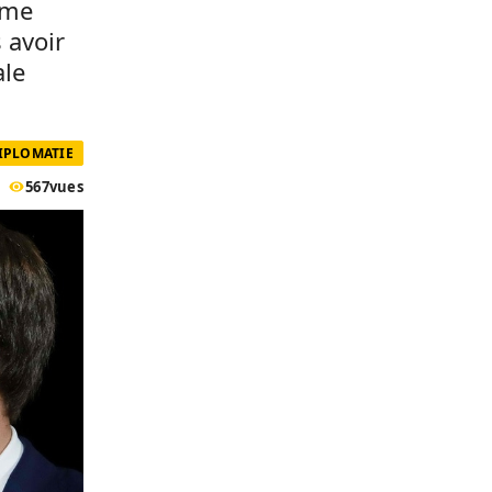
ème
 avoir
ale
IPLOMATIE
567
vues