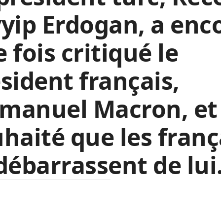
yip Erdogan, a enc
 fois critiqué le
sident français,
manuel Macron, et
haité que les franç
débarrassent de lui