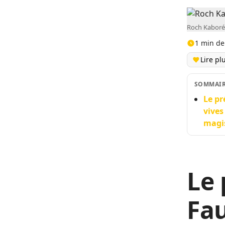
Roch Kaboré
1 min de
Lire pl
SOMMAI
Le pr
vives
magi
Le 
Fau