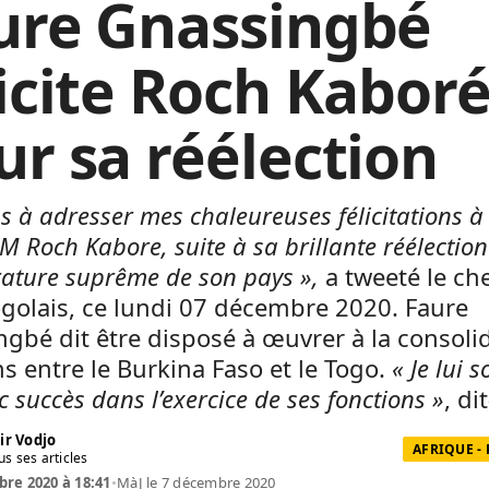
ure Gnassingbé
licite Roch Kabor
ur sa réélection
ens à adresser mes chaleureuses félicitations 
EM Roch Kabore, suite à sa brillante réélection
ature suprême de son pays »,
a tweeté le ch
togolais, ce lundi 07 décembre 2020. Faure
gbé dit être disposé à œuvrer à la consoli
ns entre le Burkina Faso et le Togo.
« Je lui 
c succès dans l’exercice de ses fonctions »
, dit
ir Vodjo
AFRIQUE -
us ses articles
re 2020 à 18:41
•
MàJ le 7 décembre 2020