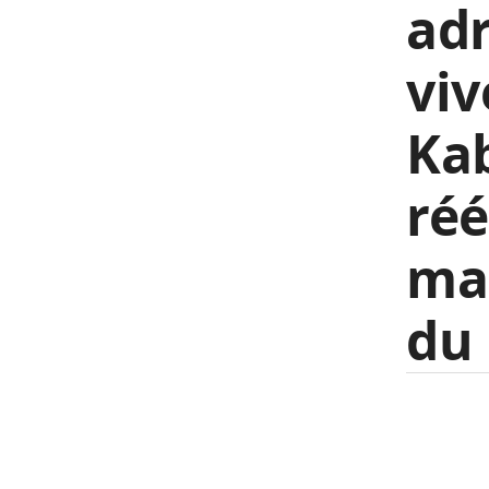
adr
viv
Kab
réé
ma
du 