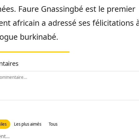
ées. Faure Gnassingbé est le premier
ent africain a adressé ses félicitations 
ogue burkinabé.
taires
iles
Les plus aimés
Tous
t...