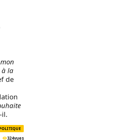
é
à mon
 à la
ef de
dation
souhaite
-il.
 POLITIQUE
324
vues