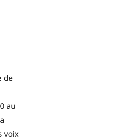
e de
20 au
la
s voix