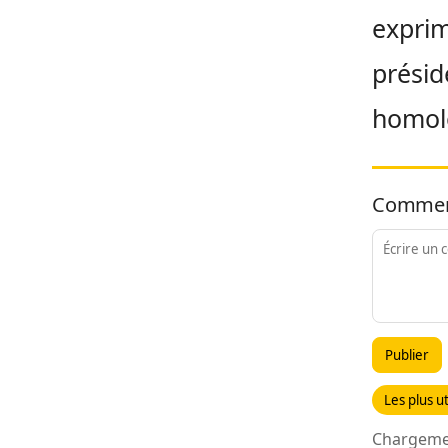
exprim
présid
homol
Commen
Publier
Les plus ut
Chargemen