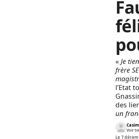
Fa
fé
po
«
Je ti
frère S
magistr
l’Etat 
Gnassin
des lie
un fran
Casim
Voir to
Le 7 décemb