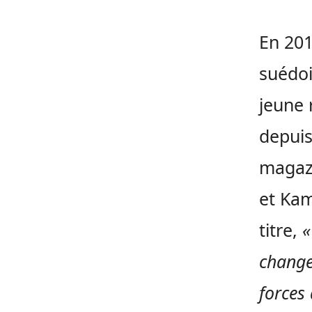
En 201
suédoi
jeune 
depuis
magazi
et Kam
titre,
«
changer
forces 