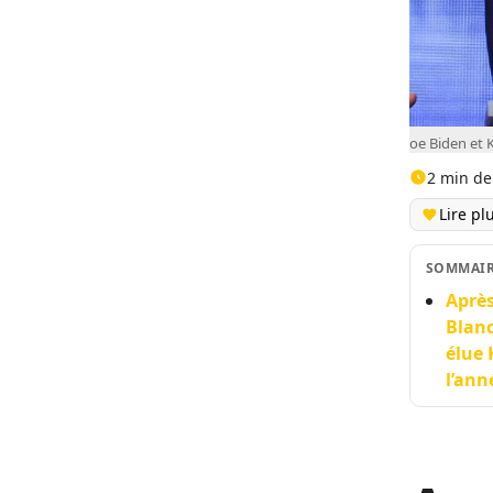
oe Biden et 
2 min de
Lire pl
SOMMAI
Après
Blanc
élue 
l’ann