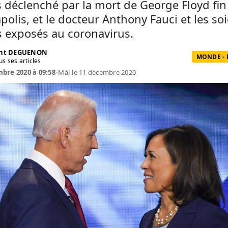
s déclenché par la mort de George Floyd fin
olis, et le docteur Anthony Fauci et les so
s exposés au coronavirus.
ent DEGUENON
MONDE - 
us ses articles
bre 2020 à 09:58
•
MàJ le 11 décembre 2020