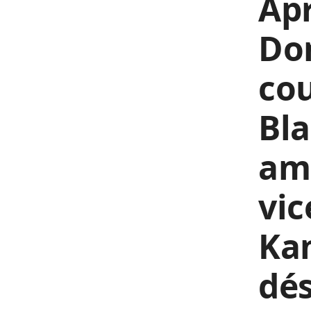
Apr
Do
cou
Bla
amé
vic
Kam
dés