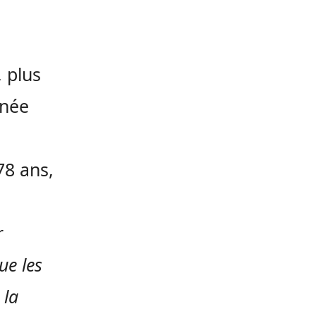
 plus
rnée
78 ans,
r
ue les
 la