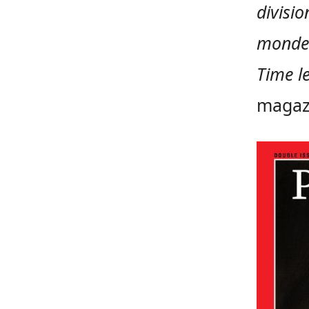
divisio
monde 
Time l
magaz