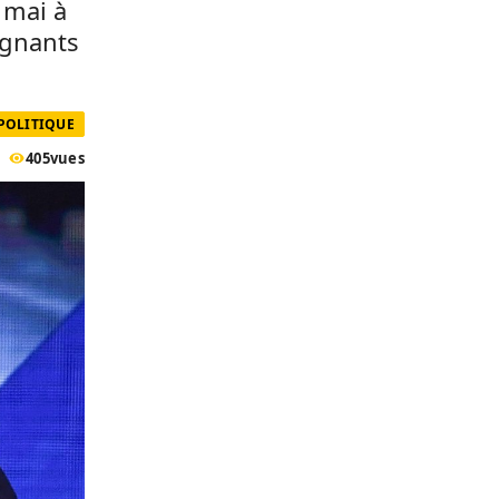
 mai à
ignants
POLITIQUE
405
vues