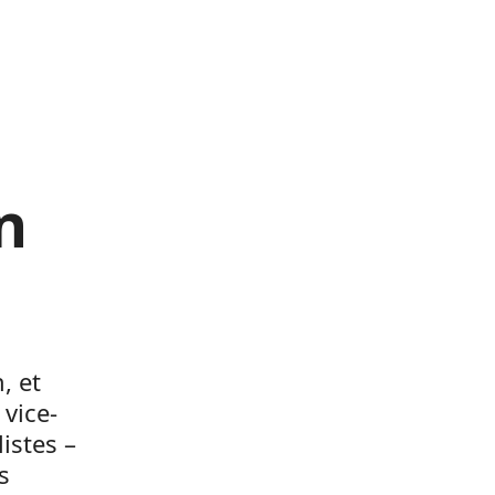
n
, et
vice-
istes –
s