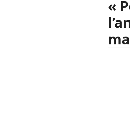
« P
l’a
ma