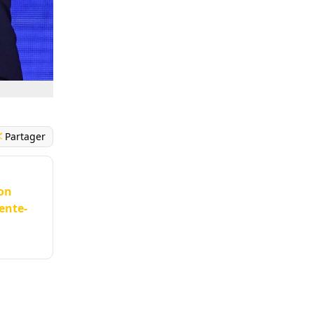
Partager
son
dente-