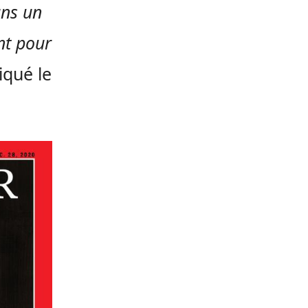
ans un
nt pour
liqué le