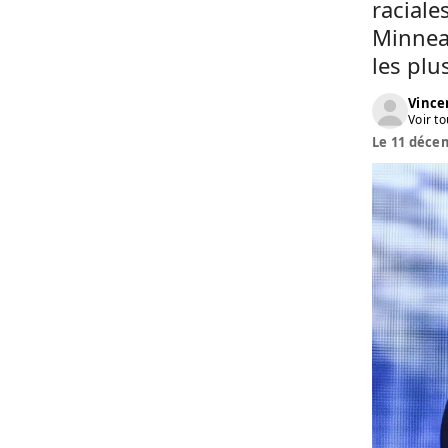
raciale
Minneap
les plu
Vinc
Voir to
Le 11 décem