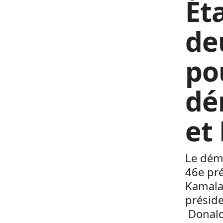
Ét
de
po
dé
et
Le démo
46e pré
Kamala
préside
Donald