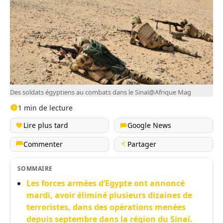
Des soldats égyptiens au combats dans le Sinaï@Afrique Mag
1 min de lecture
Lire plus tard
Google News
Commenter
Partager
SOMMAIRE
Les forces armées d’Egypte ont annoncé
mardi, avoir éliminé plusieurs dizaines de
terroristes, dans des opérations menées
depuis septembre dans la région du Sinaï.