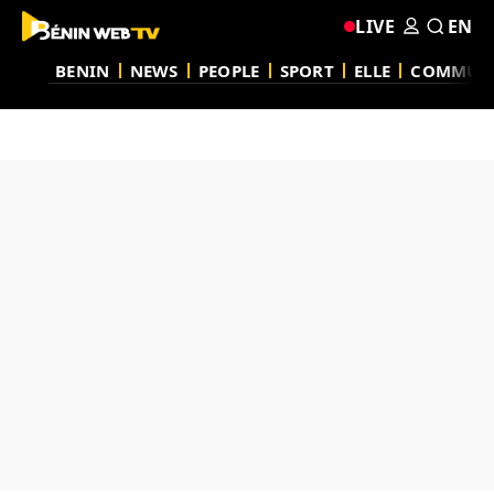
LIVE
EN
BENIN
NEWS
PEOPLE
SPORT
ELLE
COMMUN