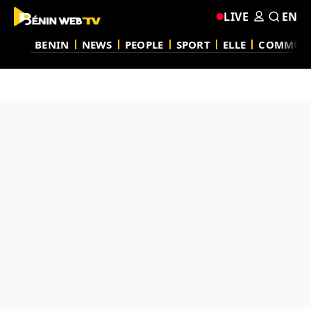
LIVE
EN
BENIN
NEWS
PEOPLE
SPORT
ELLE
COMMUN