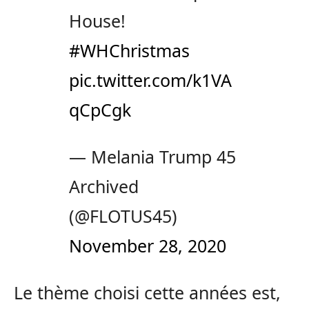
House!
#WHChristmas
pic.twitter.com/k1VA
qCpCgk
— Melania Trump 45
Archived
(@FLOTUS45)
November 28, 2020
Le thème choisi cette années est,