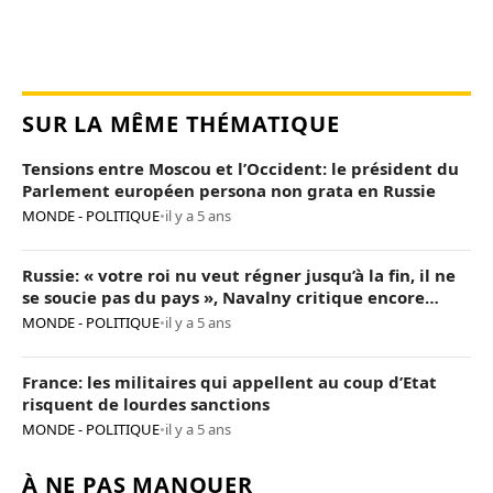
SUR LA MÊME THÉMATIQUE
Tensions entre Moscou et l’Occident: le président du
Parlement européen persona non grata en Russie
MONDE - POLITIQUE
•
il y a 5 ans
Russie: « votre roi nu veut régner jusqu’à la fin, il ne
se soucie pas du pays », Navalny critique encore
Poutine
MONDE - POLITIQUE
•
il y a 5 ans
France: les militaires qui appellent au coup d’Etat
risquent de lourdes sanctions
MONDE - POLITIQUE
•
il y a 5 ans
À NE PAS MANQUER