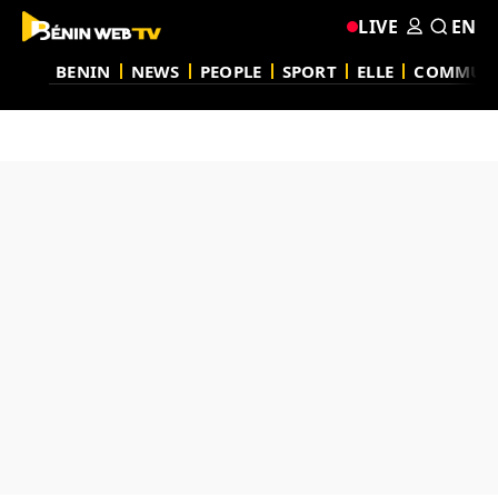
LIVE
EN
BENIN
NEWS
PEOPLE
SPORT
ELLE
COMMUN