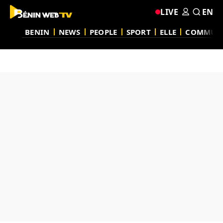
LIVE
EN
BENIN
NEWS
PEOPLE
SPORT
ELLE
COMMUN