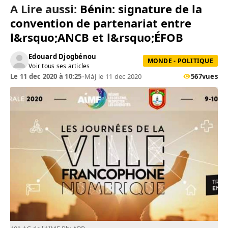
A Lire aussi:
Bénin: signature de la
convention de partenariat entre
l&rsquo;ANCB et l&rsquo;ÉFOB
Edouard Djogbénou
MONDE - POLITIQUE
Voir tous ses articles
Le 11 dec 2020 à 10:25
•
MàJ le 11 dec 2020
567
vues