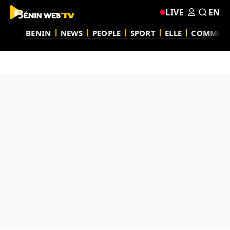
LIVE
EN
BENIN
NEWS
PEOPLE
SPORT
ELLE
COMMUN