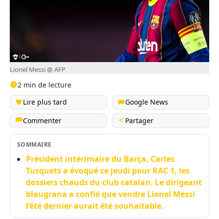
Lionel Messi @ AFP
2 min de lecture
Lire plus tard
Google News
Commenter
Partager
SOMMAIRE
Président intérimaire du Barça, Carles
Tusquets a évoqué ce jeudi pour RAC 1, les
dossiers chauds du club catalan. Le dirigeant
blaugrana a confié que vendre Lionel Messi
l’été dernier aurait été souhaitable.