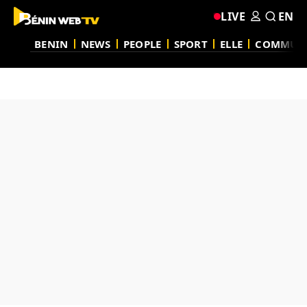
LIVE
EN
BENIN
NEWS
PEOPLE
SPORT
ELLE
COMMUN