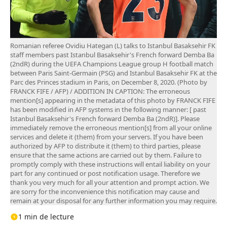
Romanian referee Ovidiu Hategan (L) talks to Istanbul Basaksehir FK
staff members past Istanbul Basaksehir's French forward Demba Ba
(2ndR) during the UEFA Champions League group H football match
between Paris Saint-Germain (PSG) and Istanbul Basaksehir FK at the
Parc des Princes stadium in Paris, on December 8, 2020. (Photo by
FRANCK FIFE / AFP) / ADDITION IN CAPTION: The erroneous
mention[s] appearing in the metadata of this photo by FRANCK FIFE
has been modified in AFP systems in the following manner: [ past
Istanbul Basaksehir's French forward Demba Ba (2ndR)]. Please
immediately remove the erroneous mention[s] from all your online
services and delete it (them) from your servers. If you have been
authorized by AFP to distribute it (them) to third parties, please
ensure that the same actions are carried out by them. Failure to
promptly comply with these instructions will entail liability on your
part for any continued or post notification usage. Therefore we
thank you very much for all your attention and prompt action. We
are sorry for the inconvenience this notification may cause and
remain at your disposal for any further information you may require.
1 min de lecture