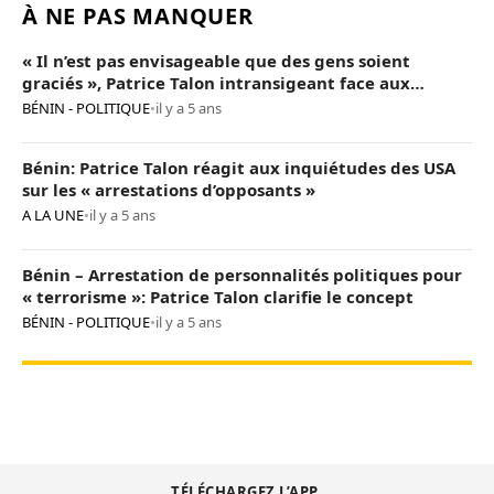
À NE PAS MANQUER
« Il n’est pas envisageable que des gens soient
graciés », Patrice Talon intransigeant face aux
« opposants terroristes »
BÉNIN - POLITIQUE
•
il y a 5 ans
Bénin: Patrice Talon réagit aux inquiétudes des USA
sur les « arrestations d’opposants »
A LA UNE
•
il y a 5 ans
Bénin – Arrestation de personnalités politiques pour
« terrorisme »: Patrice Talon clarifie le concept
BÉNIN - POLITIQUE
•
il y a 5 ans
TÉLÉCHARGEZ L’APP