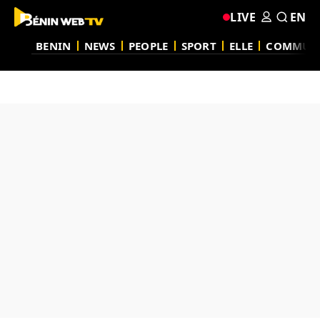
LIVE
EN
BENIN
NEWS
PEOPLE
SPORT
ELLE
COMMUN