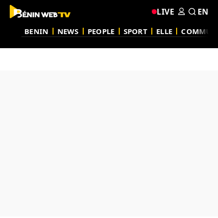
LIVE
EN
BENIN
NEWS
PEOPLE
SPORT
ELLE
COMMUN