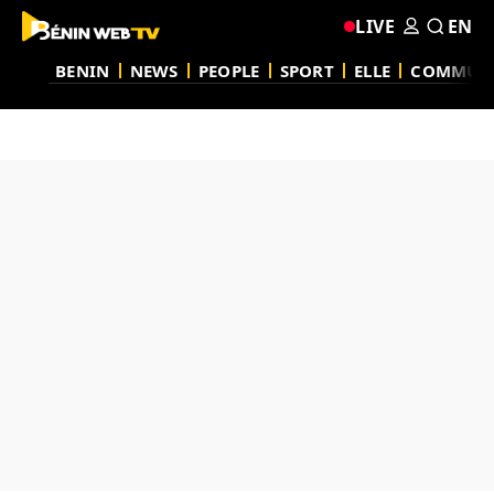
LIVE
EN
BENIN
NEWS
PEOPLE
SPORT
ELLE
COMMUN