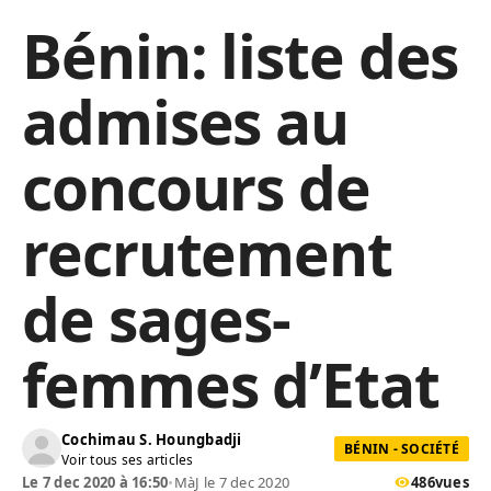
Bénin: liste des
admises au
concours de
recrutement
de sages-
femmes d’Etat
Cochimau S. Houngbadji
BÉNIN - SOCIÉTÉ
Voir tous ses articles
Le 7 dec 2020 à 16:50
•
MàJ le 7 dec 2020
486
vues