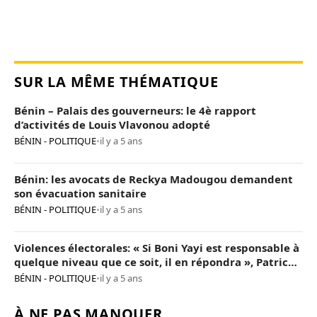
SUR LA MÊME THÉMATIQUE
Bénin – Palais des gouverneurs: le 4è rapport
d’activités de Louis Vlavonou adopté
BÉNIN - POLITIQUE
•
il y a 5 ans
Bénin: les avocats de Reckya Madougou demandent
son évacuation sanitaire
BÉNIN - POLITIQUE
•
il y a 5 ans
Violences électorales: « Si Boni Yayi est responsable à
quelque niveau que ce soit, il en répondra », Patrice
Talon
BÉNIN - POLITIQUE
•
il y a 5 ans
À NE PAS MANQUER