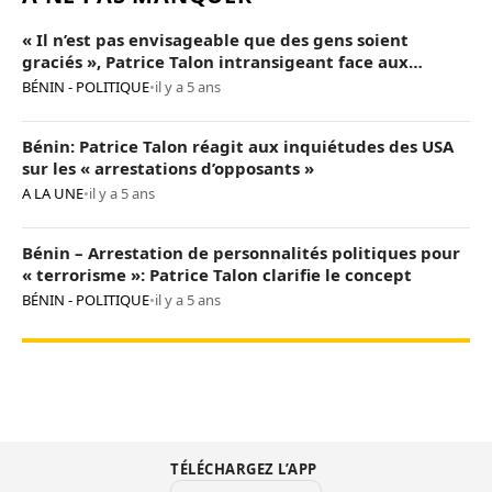
« Il n’est pas envisageable que des gens soient
graciés », Patrice Talon intransigeant face aux
« opposants terroristes »
BÉNIN - POLITIQUE
•
il y a 5 ans
Bénin: Patrice Talon réagit aux inquiétudes des USA
sur les « arrestations d’opposants »
A LA UNE
•
il y a 5 ans
Bénin – Arrestation de personnalités politiques pour
« terrorisme »: Patrice Talon clarifie le concept
BÉNIN - POLITIQUE
•
il y a 5 ans
TÉLÉCHARGEZ L’APP