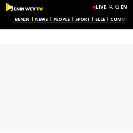
LIVE
EN
BENIN
NEWS
PEOPLE
SPORT
ELLE
COMMUN