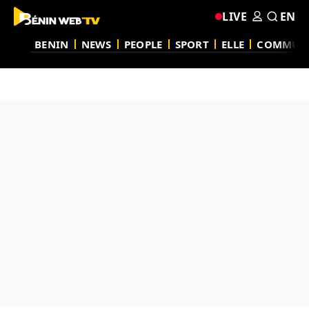
LIVE
EN
BENIN
NEWS
PEOPLE
SPORT
ELLE
COMMUN