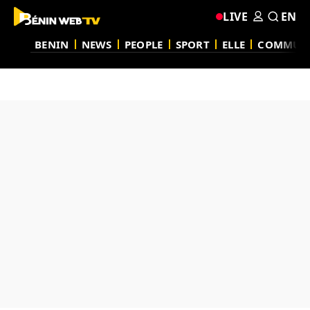
LIVE
EN
BENIN
NEWS
PEOPLE
SPORT
ELLE
COMMUN