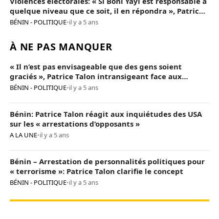
Violences électorales: « Si Boni Yayi est responsable à
quelque niveau que ce soit, il en répondra », Patrice
Talon
BÉNIN - POLITIQUE
•
il y a 5 ans
À NE PAS MANQUER
« Il n’est pas envisageable que des gens soient
graciés », Patrice Talon intransigeant face aux
« opposants terroristes »
BÉNIN - POLITIQUE
•
il y a 5 ans
Bénin: Patrice Talon réagit aux inquiétudes des USA
sur les « arrestations d’opposants »
A LA UNE
•
il y a 5 ans
Bénin – Arrestation de personnalités politiques pour
« terrorisme »: Patrice Talon clarifie le concept
BÉNIN - POLITIQUE
•
il y a 5 ans