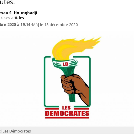
utes.
mau S. Houngbadji
us ses articles
re 2020 à 19:14
•
MàJ le 15 décembre 2020
ti Les Démocrates