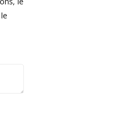
ons, le
 le