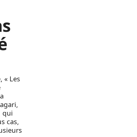
as
é
, « Les
é
la
agari,
n qui
us cas,
usieurs