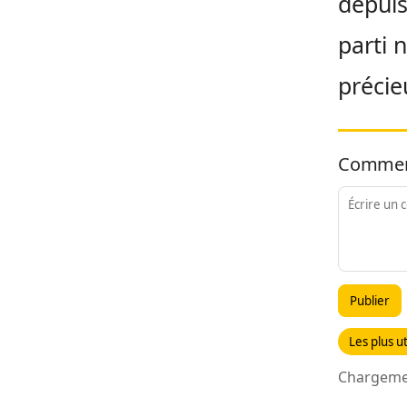
depuis
parti 
précie
Commen
Publier
Les plus ut
Chargemen