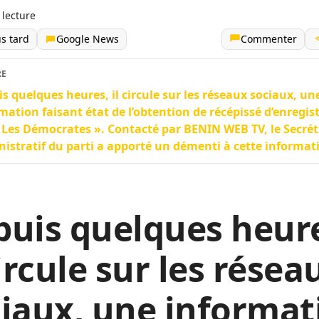
 lecture
us tard
Google News
Commenter
RE
s quelques heures, il circule sur les réseaux sociaux, un
mation faisant état de l’obtention de récépissé d’enregi
 Les Démocrates ». Contacté par BENIN WEB TV, le Secrét
istratif du parti a apporté un démenti à cette informat
uis quelques heur
circule sur les résea
iaux, une informat