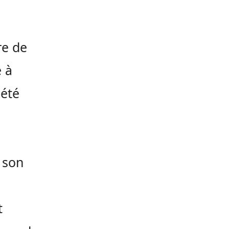
re de
e à
 été
 son
t