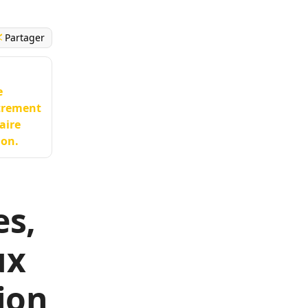
Partager
e
strement
aire
ion.
es,
ux
ion