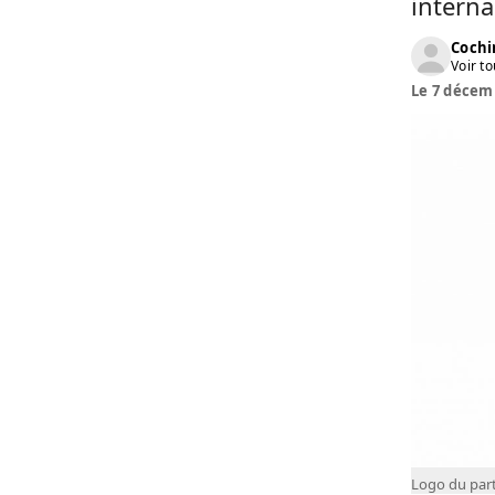
interna
Cochi
Voir to
Le 7 décemb
Logo du par