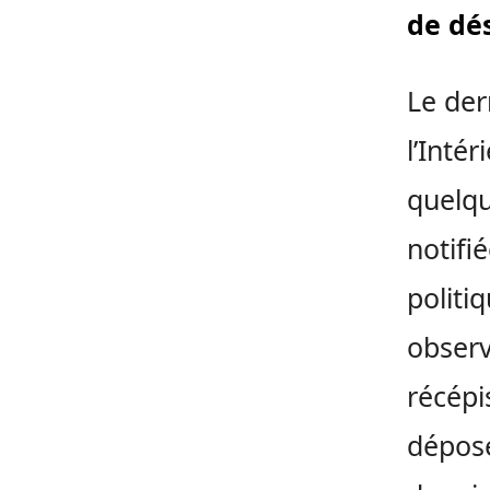
de dés
Le der
l’Inté
quelqu
notifi
politi
observ
récépi
déposé