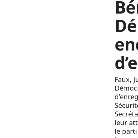
Bé
Dé
en
d’
Faux, j
Démocr
d’enreg
Sécurit
Secréta
leur at
le part