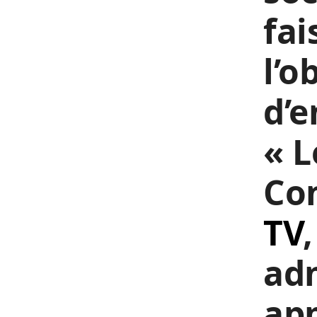
fai
l’o
d’e
« L
Co
TV
adm
ap