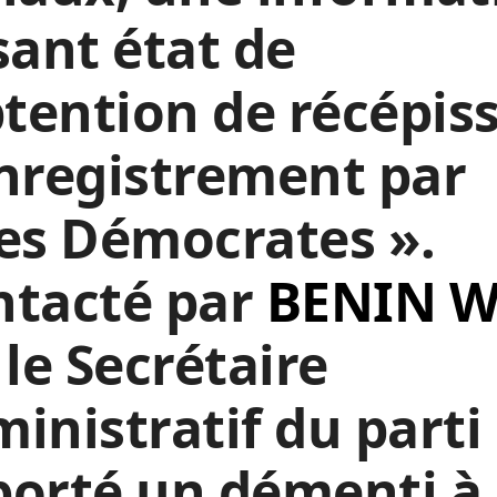
sant état de
btention de récépis
nregistrement par
es Démocrates ».
ntacté par
BENIN 
, le Secrétaire
inistratif du parti
porté un démenti à