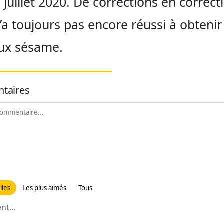
 juillet 2020. De corrections en correcti
n’a toujours pas encore réussi à obtenir
ux sésame.
taires
iles
Les plus aimés
Tous
t...