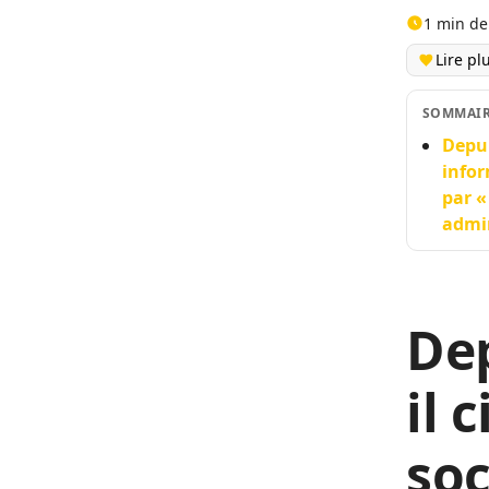
1 min de
Lire pl
SOMMAI
Depui
infor
par «
admin
Dep
il 
soc