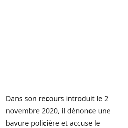
Dans son re
c
ours introduit le 2
novembre 2020, il dénon
c
e une
bavure poli
c
ière et accuse le