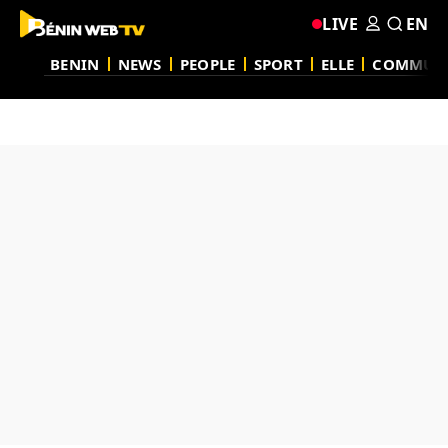
LIVE
EN
BENIN
NEWS
PEOPLE
SPORT
ELLE
COMMUN