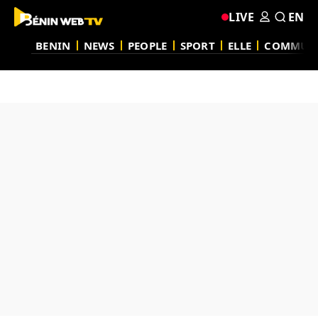
LIVE
EN
BENIN
NEWS
PEOPLE
SPORT
ELLE
COMMUN