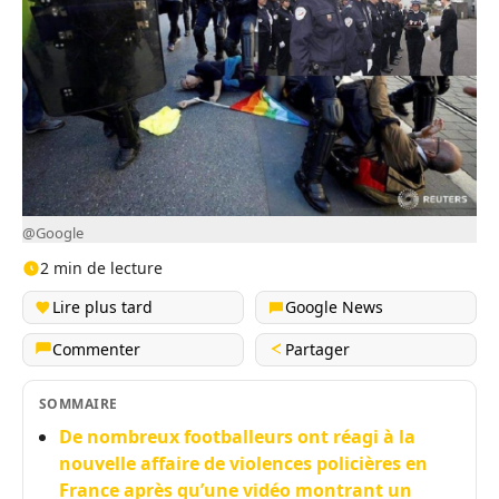
@Google
2 min de lecture
Lire plus tard
Google News
Commenter
Partager
SOMMAIRE
De nombreux footballeurs ont réagi à la
nouvelle affaire de violences policières en
France après qu’une vidéo montrant un