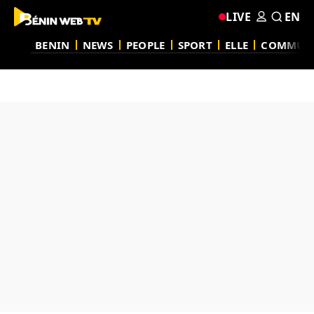
LIVE
EN
BENIN
NEWS
PEOPLE
SPORT
ELLE
COMMUN