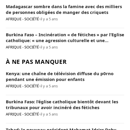
Madagascar sombre dans la famine avec des milliers
de personnes obligées de manger des criquets
AFRIQUE - SOCIÉTÉ
•
il y a 5 ans
Burkina Faso – Incinération « de fétiches » par l’Eglise
catholique: « une agression culturelle et une
provocation de trop »
AFRIQUE - SOCIÉTÉ
•
il y a 5 ans
À NE PAS MANQUER
Kenya: une chaîne de télévision diffuse du p0rno
pendant une émission pour enfants
AFRIQUE - SOCIÉTÉ
•
il y a 5 ans
Burkina Faso: l’église catholique bientôt devant les
tribunaux pour avoir incinéré des fétiches
AFRIQUE - SOCIÉTÉ
•
il y a 5 ans
Tchad: le nouveau président Mahamat Idriss Deby