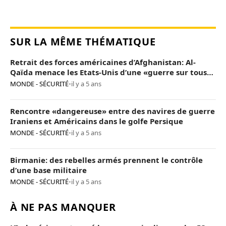
SUR LA MÊME THÉMATIQUE
Retrait des forces américaines d’Afghanistan: Al-
Qaïda menace les Etats-Unis d’une «guerre sur tous
les fronts»
MONDE - SÉCURITÉ
•
il y a 5 ans
Rencontre «dangereuse» entre des navires de guerre
Iraniens et Américains dans le golfe Persique
MONDE - SÉCURITÉ
•
il y a 5 ans
Birmanie: des rebelles armés prennent le contrôle
d’une base militaire
MONDE - SÉCURITÉ
•
il y a 5 ans
À NE PAS MANQUER