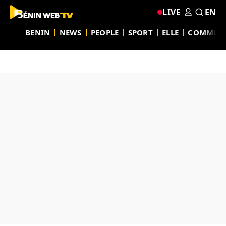
LIVE
EN
BENIN
NEWS
PEOPLE
SPORT
ELLE
COMMUN