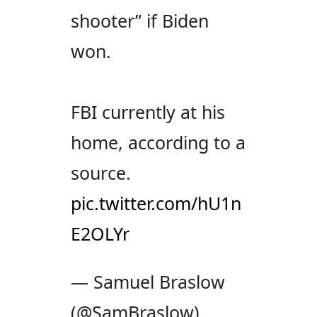
shooter” if Biden
won.
FBI currently at his
home, according to a
source.
pic.twitter.com/hU1n
E2OLYr
— Samuel Braslow
(@SamBraslow)