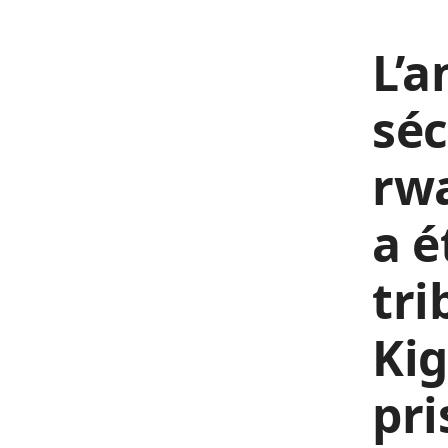
L’a
séc
rw
a 
tri
Kig
pri