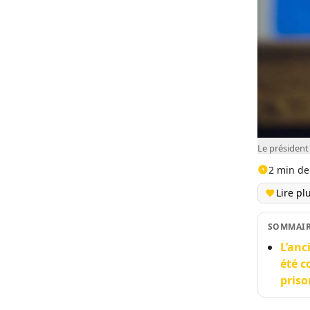
Le présiden
2 min de
Lire pl
SOMMAI
L’anc
été c
priso