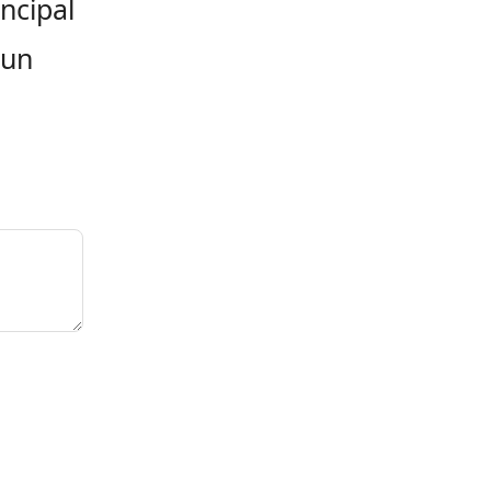
incipal
 un