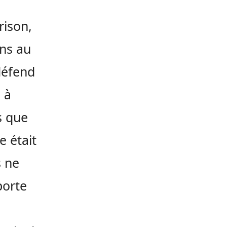
rison,
ans au
défend
 à
is que
e était
s ne
porte