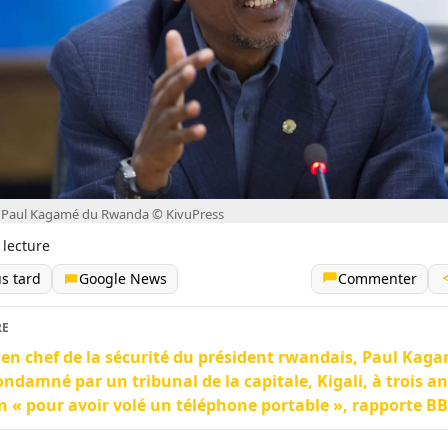
t Paul Kagamé du Rwanda © KivuPress
 lecture
us tard
Google News
Commenter
RE
ien chef de la sécurité du président rwandais, Paul Kaga
ondamné par un tribunal de la capitale, Kigali, à trois an
n « pour avoir volé un téléphone portable », rapporte BB