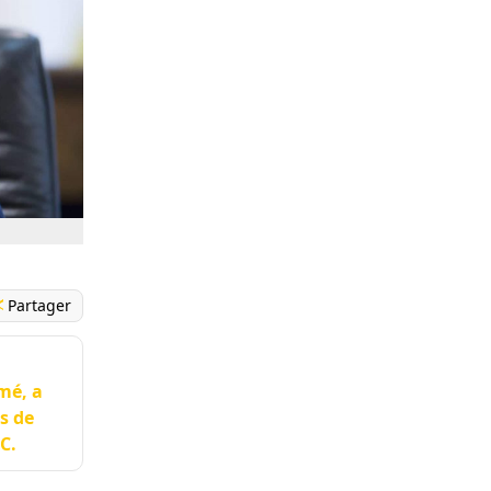
Partager
mé, a
s de
C.