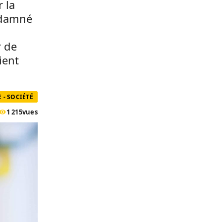
 la
ondamné
r de
ient
 - SOCIÉTÉ
1 215
vues