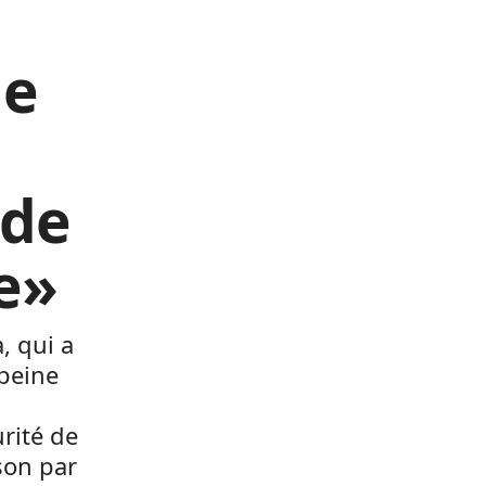
de
 de
e»
, qui a
 peine
urité de
ison par