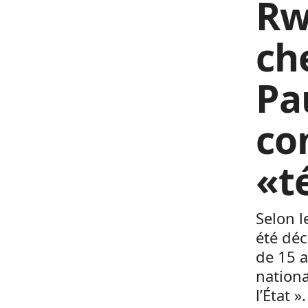
Rw
ch
Pa
co
«t
Selon 
été déc
de 15 
nationa
l’État 