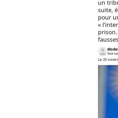
un trib
suite, 
pour un
« l’int
prison.
fausses
Modes
Voir to
Le 25 novem