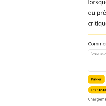
lorsqu
du pré
critiq
Commen
Publier
Les plus ut
Chargemen