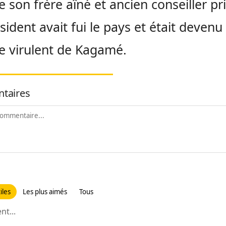
e son frère aîné et ancien conseiller pr
sident avait fui le pays et était devenu
ue virulent de Kagamé.
taires
iles
Les plus aimés
Tous
t...