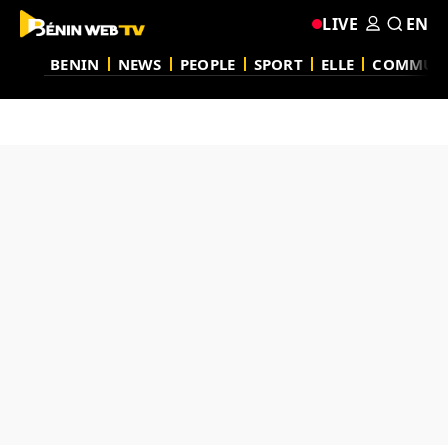
LIVE
EN
BENIN
NEWS
PEOPLE
SPORT
ELLE
COMMUN