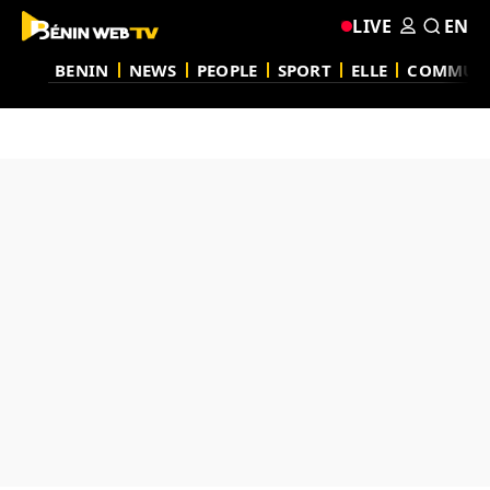
LIVE
EN
BENIN
NEWS
PEOPLE
SPORT
ELLE
COMMUN