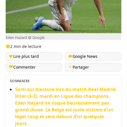
Eden Hazard @ Google
2 min de lecture
Lire plus tard
Google News
Commenter
Partager
SOMMAIRE
Sorti sur blessure lors du match Real Madrid-
Inter (3-2), mardi en Ligue des champions,
Eden Hazard ne risque heureusement pas
grand chose. Le Belge est juste victime d’un
léger coup et sera debout d’ici quelques
jours.