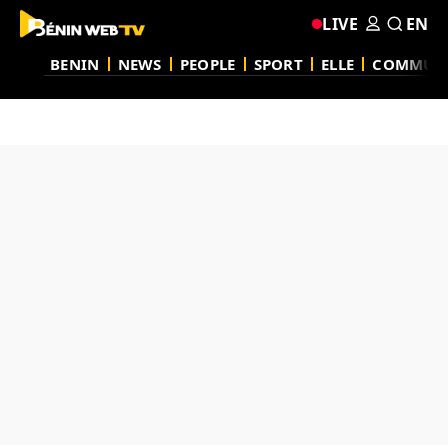
LIVE
EN
BENIN
NEWS
PEOPLE
SPORT
ELLE
COMMUN