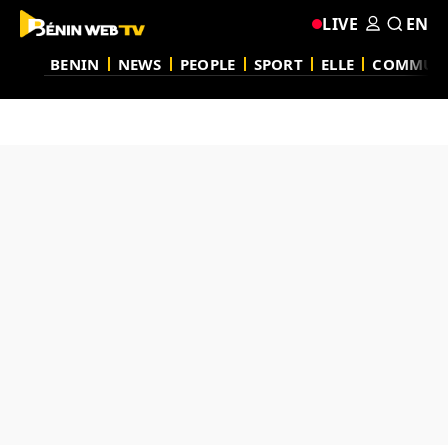
LIVE
EN
BENIN
NEWS
PEOPLE
SPORT
ELLE
COMMUN