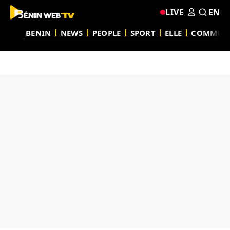
LIVE
EN
BENIN
NEWS
PEOPLE
SPORT
ELLE
COMMUN