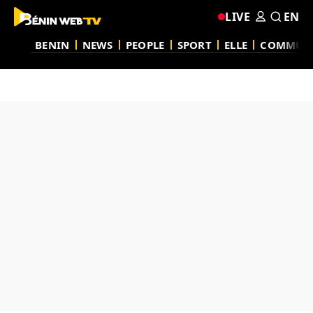
LIVE
EN
BENIN
NEWS
PEOPLE
SPORT
ELLE
COMMUN