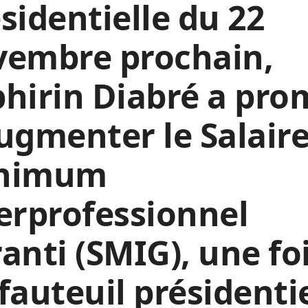
sidentielle du 22
vembre prochain,
hirin Diabré a pro
ugmenter le Salair
nimum
erprofessionnel
anti (SMIG), une fo
fauteuil présidentie