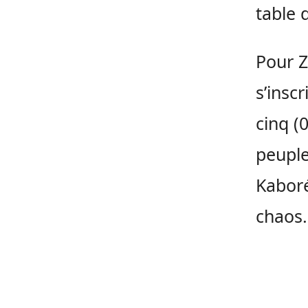
table 
Pour Z
s’inscr
cinq (
peuple
Kaboré
chaos.