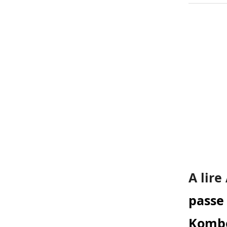
A lire
passe
Komb