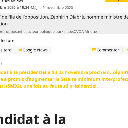
us ses articles
re 2020 à 19:34
•
MàJ le 5 novembre 2020
bré, opposant et acteur politique burkinabé@VOA Afrique
 lecture
us tard
Google News
Commenter
RE
dat à la présidentielle du 22 novembre prochain, Zéphir
é a promis d’augmenter le Salaire minimum interprofes
ti (SMIG), une fois au fauteuil présidentiel.
didat à la