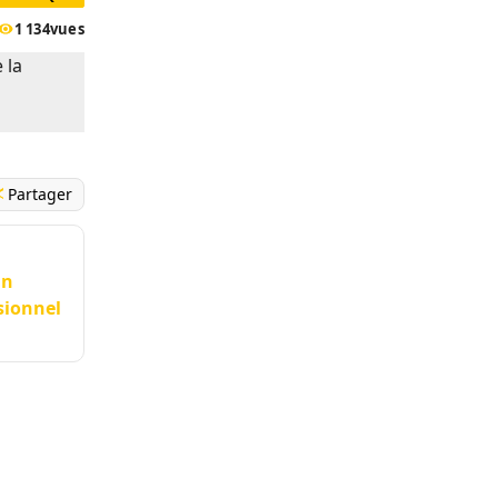
1 134
vues
Partager
in
sionnel