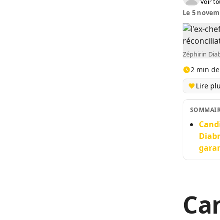
Voir to
Le 5 novemb
Zéphirin Dia
2 min de
Lire pl
SOMMAI
Candi
Diabr
garan
Can