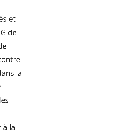
ès et
IG de
de
 contre
dans la
e
des
 à la