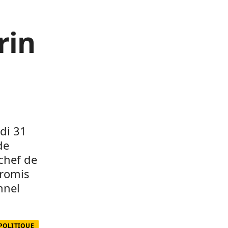
rin
di 31
de
 chef de
promis
nnel
 POLITIQUE