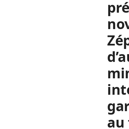
pré
no
Zép
d’a
mi
int
gar
au 