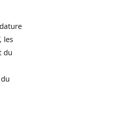
idature
,
les
t du
 du