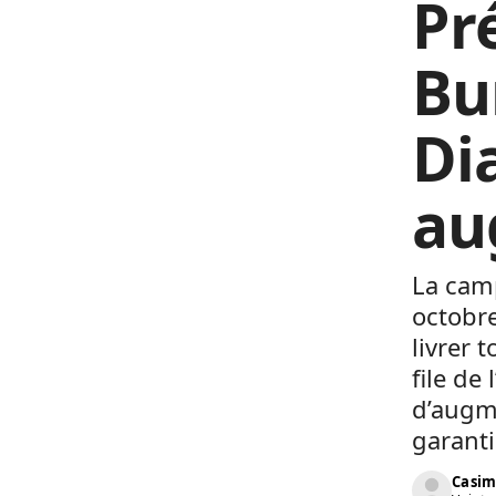
Pr
Bu
Di
au
La cam
octobre
livrer 
file de
d’augme
garanti
Casim