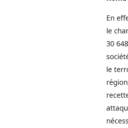
En eff
le cha
30 648
sociét
le ter
région 
recett
attaqu
nécess