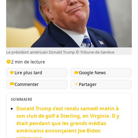
Le président américain Donald Trump © Tribune de Genève
2 min de lecture
Lire plus tard
Google News
Commenter
Partager
SOMMAIRE
Donald Trump s’est rendu samedi matin à
son club de golf à Sterling, en Virginie. Il y
était pendant que les grands médias
américains annonçaient Joe Biden
vainqueur.