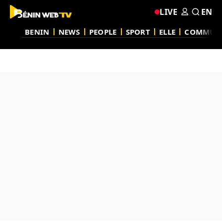
LIVE
EN
BENIN
NEWS
PEOPLE
SPORT
ELLE
COMMUN