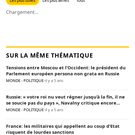
Les plus utiles
Les plus aimés
Tous
Chargement...
SUR LA MÊME THÉMATIQUE
Tensions entre Moscou et l’Occident: le président du
Parlement européen persona non grata en Russie
MONDE - POLITIQUE
•
il y a 5 ans
Russie: « votre roi nu veut régner jusqu’à la fin, il ne
se soucie pas du pays », Navalny critique encore
Poutine
MONDE - POLITIQUE
•
il y a 5 ans
France: les militaires qui appellent au coup d’Etat
risquent de lourdes sanctions