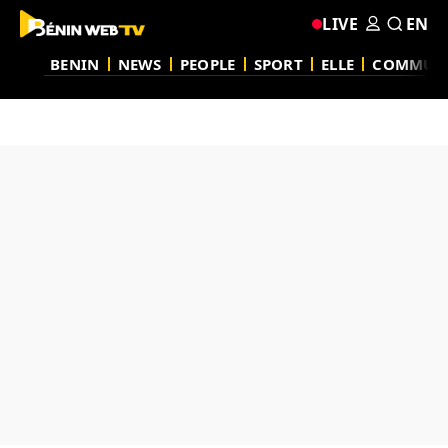
LIVE
EN
BENIN
NEWS
PEOPLE
SPORT
ELLE
COMMUN