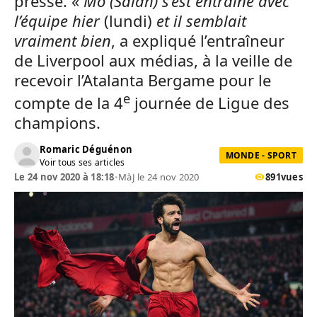
presse. «
Mo (Salah) s’est entraîné avec
l’équipe hier
(lundi)
et il semblait
vraiment bien
, a expliqué l’entraîneur
de Liverpool aux médias, à la veille de
recevoir l’Atalanta Bergame pour le
e
compte de la 4
journée de Ligue des
champions.
Romaric Déguénon
MONDE - SPORT
Voir tous ses articles
Le 24 nov 2020 à 18:18
•
MàJ le 24 nov 2020
891
vues