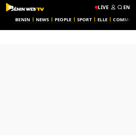
LIVE
EN
BENIN
NEWS
PEOPLE
SPORT
ELLE
COMMUN